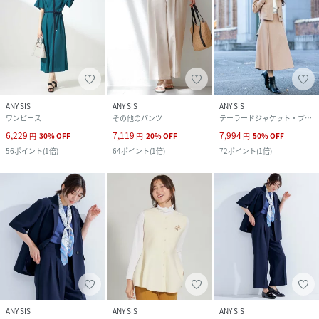
ANY SIS
ANY SIS
ANY SIS
ワンピース
その他のパンツ
テーラードジャケット・ブレザー
6,229
7,119
7,994
円
30
%
OFF
円
20
%
OFF
円
50
%
OFF
56
ポイント
(
1倍
)
64
ポイント
(
1倍
)
72
ポイント
(
1倍
)
ANY SIS
ANY SIS
ANY SIS