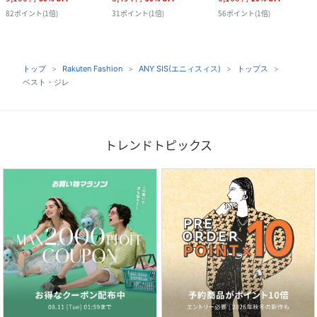
82
ポイント
(
1倍
)
31
ポイント
(
1倍
)
56
ポイント
(
1倍
)
トップ
Rakuten Fashion
ANY SIS(エニィスィス)
トップス
ベスト・ジレ
トレンドトピックス