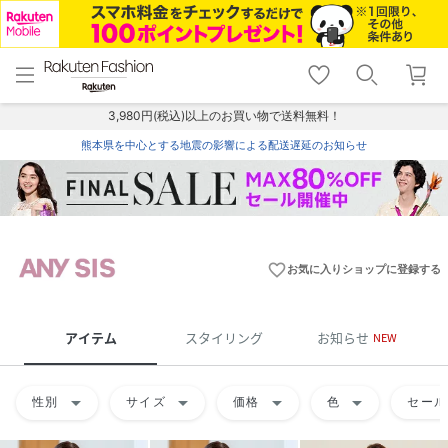
menu
home
search
favorite_border
shopping_cart
lock_outline
メニュー
トップ
検索
お気に入り
カート
ログイン
3,980円(税込)以上のお買い物で送料無料！
熊本県を中心とする地震の影響による配送遅延のお知らせ
favorite_border
お気に入りショップに登録する
アイテム
スタイリング
お知らせ
NEW
arrow_drop_down
arrow_drop_down
arrow_drop_down
arrow_drop_down
性別
サイズ
価格
色
セール