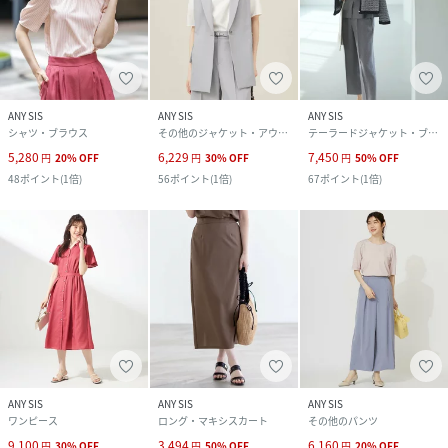
ANY SIS
ANY SIS
ANY SIS
シャツ・ブラウス
その他のジャケット・アウター
テーラードジャケット・ブレザー
5,280
6,229
7,450
円
20
%
OFF
円
30
%
OFF
円
50
%
OFF
48
ポイント
(
1倍
)
56
ポイント
(
1倍
)
67
ポイント
(
1倍
)
ANY SIS
ANY SIS
ANY SIS
ワンピース
ロング・マキシスカート
その他のパンツ
9,100
3,494
6,160
円
30
%
OFF
円
50
%
OFF
円
20
%
OFF