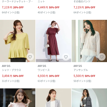
テーラードジャケット・ブレザー
ニット
その他のパンツ
7,119
4,449
7,119
円
20
%
OFF
円
50
%
OFF
円
20
%
OFF
64
ポイント
(
1倍
)
40
ポイント
(
1倍
)
64
ポイント
(
1倍
)
ANY SIS
ANY SIS
ANY SIS
シャツ・ブラウス
ワンピース
アンサンブル
3,494
6,930
5,500
円
50
%
OFF
円
30
%
OFF
円
50
%
OFF
31
ポイント
(
1倍
)
63
ポイント
(
1倍
)
50
ポイント
(
1倍
)