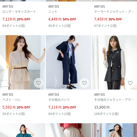
ANY SIS
ANY SIS
ANY SIS
ロング・マキシスカート
ニット
テーラードジャケット・ブレザー
7,119
4,449
7,450
円
20
%
OFF
円
50
%
OFF
円
50
%
OFF
64
ポイント
(
1倍
)
40
ポイント
(
1倍
)
67
ポイント
(
1倍
)
ANY SIS
ANY SIS
ANY SIS
ベスト・ジレ
その他のパンツ
その他のジャケット・アウター
5,592
7,119
15,900
円
20
%
OFF
円
20
%
OFF
円
50
ポイント
(
1倍
)
64
ポイント
(
1倍
)
144
ポイント
(
1倍
)