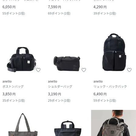
6,050
7,590
4,290
円
円
円
55
ポイント
(
1倍
)
69
ポイント
(
1倍
)
39
ポイント
(
1倍
)
anello
anello
anello
ボストンバッグ
ショルダーバッグ
リュック・バックパック
3,850
3,190
6,490
円
円
円
35
ポイント
(
1倍
)
29
ポイント
(
1倍
)
59
ポイント
(
1倍
)