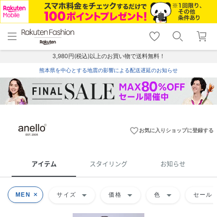
menu
home
search
favorite_border
shopping_cart
lock_outline
メニュー
トップ
検索
お気に入り
カート
ログイン
3,980円(税込)以上のお買い物で送料無料！
熊本県を中心とする地震の影響による配送遅延のお知らせ
favorite_border
お気に入りショップに登録する
アイテム
スタイリング
お知らせ
arrow_drop_down
arrow_drop_down
arrow_drop_down
MEN
サイズ
価格
色
セール