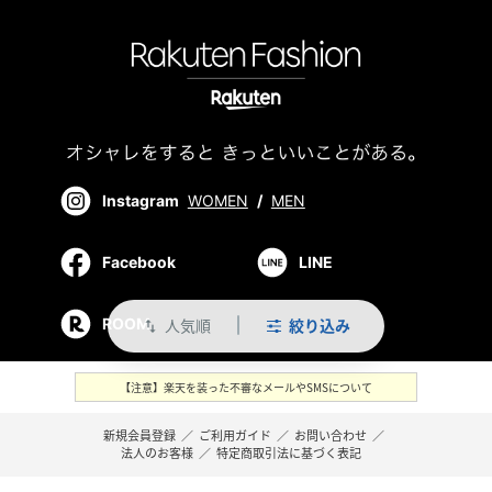
Instagram
WOMEN
/
MEN
Facebook
LINE
人気順
絞り込み
ROOM
swap_vert
【注意】楽天を装った不審なメールやSMSについて
新規会員登録
／
ご利用ガイド
／
お問い合わせ
／
法人のお客様
／
特定商取引法に基づく表記