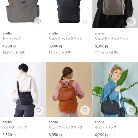
anello
anello
anello
トートバッグ
リュック・バックパック
リュック・バックパック
4,950
6,490
5,390
円
円
円
45
ポイント
(
1倍
)
59
ポイント
(
1倍
)
49
ポイント
(
1倍
)
anello
anello
anello
ショルダーバッグ
リュック・バックパック
ボストンバッグ
3,520
6,050
4,290
円
円
円