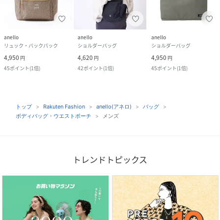
anello
anello
anello
リュック・バックパック
ショルダーバッグ
ショルダーバッグ
4,950
4,620
4,950
円
円
円
45
ポイント
(
1倍
)
42
ポイント
(
1倍
)
45
ポイント
(
1倍
)
トップ
Rakuten Fashion
anello(アネロ)
バッグ
ボディバッグ・ウエストポーチ
メンズ
トレンドトピックス