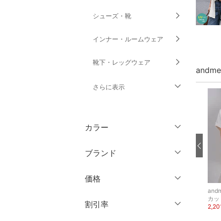
シューズ・靴
インナー・ルームウェア
靴下・レッグウェア
andm
さらに表示
ファッション雑貨
カラー
アクセサリー・腕時計
ブランド
財布・ポーチ・ケース
ブランド一覧からさがす >
価格
帽子
andme
andme
and
evernavy
カットソー・Tシャツ
カッ
円
～
円
割引率
ヘアアクセサリー
シャツ・ブラウス
3,511円
2,2
20%OFF
4,750円
15%OFF