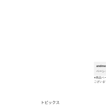
ヘアケア
フレグランス
メイク道具・美容器具
コフレ・キット・セット
食器・調理器具・キッチ
ン用品
インテリア・生活雑貨
and
ベーシ
スマホグッズ・オーディ
※商品ペ
オ機器
ございま
スポーツ・アウトドア用
品
トピックス