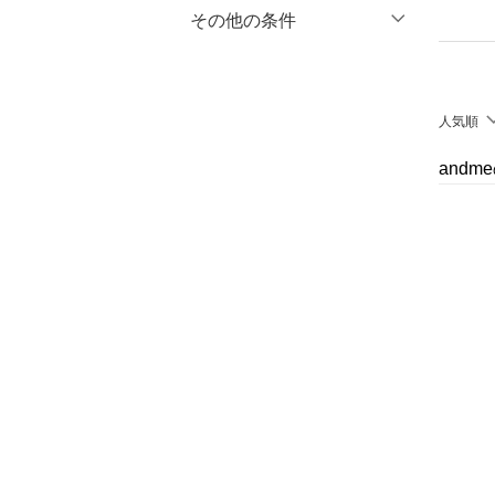
マタニティウェア・ベビ
％OFF
～
％OFF
その他の条件
絞り込み
クリア
絞り込み
ー用品
クーポン対象のみ表示
絞り込み
スーツ・フォーマル
スーパーDEALのみ表示
人気順
水着・スイムグッズ
クリア
絞り込み
and
着物・浴衣・和装小物
スキンケア
ベースメイク
メイクアップ
ネイル
ボディケア・オーラルケ
ア