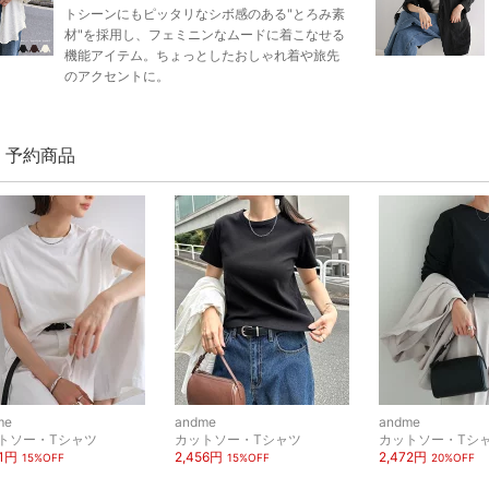
トシーンにもピッタリなシボ感のある"とろみ素
材"を採用し、フェミニンなムードに着こなせる
機能アイテム。ちょっとしたおしゃれ着や旅先
のアクセントに。
e 予約商品
me
andme
andme
トソー・Tシャツ
カットソー・Tシャツ
カットソー・Tシ
01円
2,456円
2,472円
15%OFF
15%OFF
20%OFF