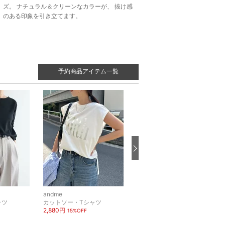
ズ。 ナチュラル＆クリーンなカラーが、 抜け感
のある印象を引き立てます。
予約商品アイテム一覧
andme
andme
ャツ
カットソー・Tシャツ
ワンピース
2,880円
4,326円
15%OFF
15%OFF