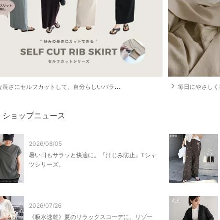
navigate_next
長さにセルフカットして、自分らしいバランスへ。
毎日にやさしく
me ショップニュース
2026/08/05
暑い日もサラッと快適に。『汗じみ防止』Tシャ
ツシリーズ。
2026/07/26
《吸水速乾》夏のリラックスコーデに。リゾー