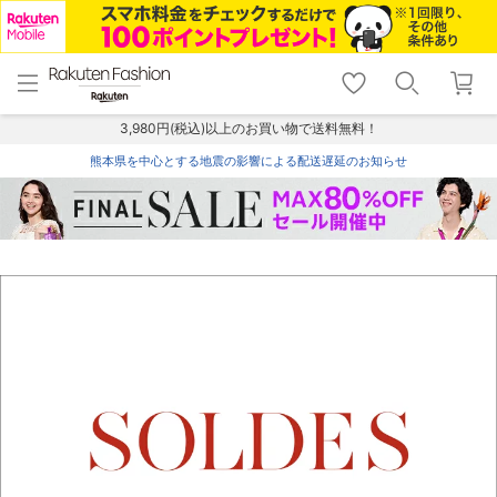
menu
home
search
favorite_border
shopping_cart
lock_outline
メニュー
トップ
検索
お気に入り
カート
ログイン
3,980円(税込)以上のお買い物で送料無料！
熊本県を中心とする地震の影響による配送遅延のお知らせ