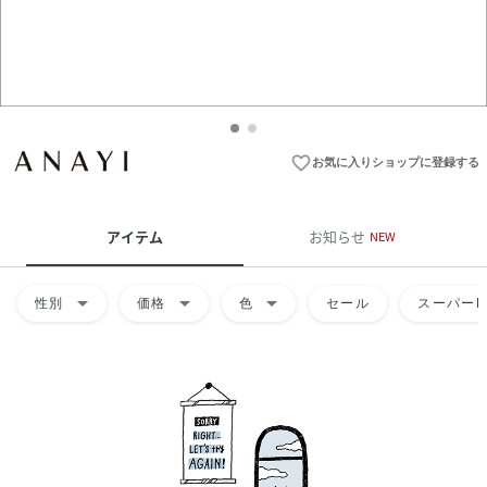
favorite_border
お気に入りショップに登録する
アイテム
お知らせ
NEW
arrow_drop_down
arrow_drop_down
arrow_drop_down
性別
価格
色
セール
スーパーD