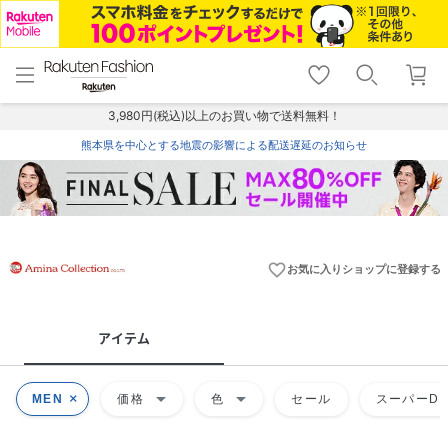
menu
home
search
favorite_border
shopping_cart
lock_outline
メニュー
トップ
検索
お気に入り
カート
ログイン
3,980円(税込)以上のお買い物で送料無料！
熊本県を中心とする地震の影響による配送遅延のお知らせ
favorite_border
お気に入りショップに登録する
アイテム
arrow_drop_down
arrow_drop_down
MEN
価格
色
セール
スーパーDE