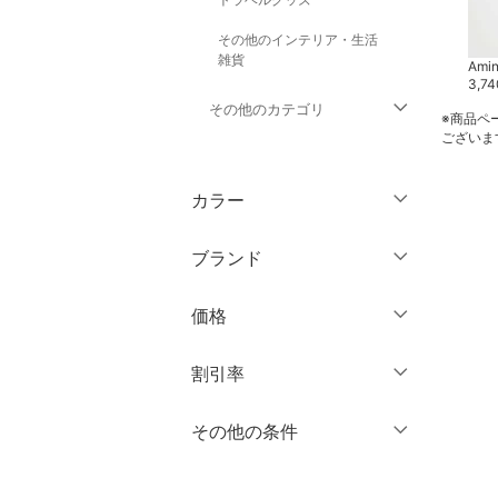
その他のインテリア・生活
雑貨
Amina Collection
Amina Collection
Amin
605
円
3,080
円
3,74
その他のカテゴリ
※商品ペ
ございま
トップス
カラー
ジャケット・アウター
ブランド
パンツ
ブランド一覧からさがす >
価格
オールインワン・オーバ
ーオール
円
～
円
割引率
バッグ
％OFF
～
％OFF
その他の条件
絞り込み
クリア
絞り込み
シューズ・靴
クーポン対象のみ表示
絞り込み
インナー・ルームウェア