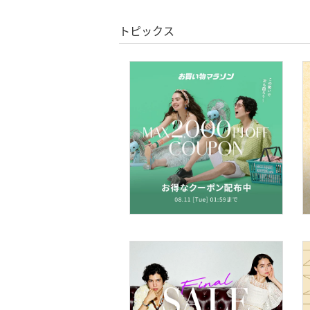
スーパーDEALのみ表示
トピックス
靴下・レッグウェア
クリア
絞り込み
ファッション雑貨
アクセサリー・腕時計
財布・ポーチ・ケース
帽子
ヘアアクセサリー
スーツ・フォーマル
水着・スイムグッズ
着物・浴衣・和装小物