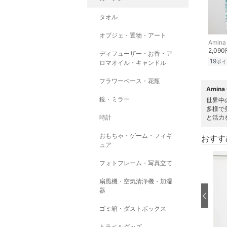
タオル
オブジェ・置物・アート
Amina 
2,09
ディフューザー・お香・ア
19
ポイ
ロマオイル・キャンドル
フラワーベース・花瓶
Amin
鏡・ミラー
世界中
多様で
時計
と活力を
おもちゃ・ゲーム・フィギ
おすす
ュア
フォトフレーム・写真立て
扇風機・空気清浄機・加湿
器
ゴミ箱・ダストボックス
トラベルグッズ