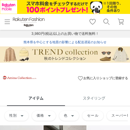
menu
home
search
favorite_border
shopping_cart
lock_outline
メニュー
トップ
検索
お気に入り
カート
ログイン
3,980円(税込)以上のお買い物で送料無料！
熊本県を中心とする地震の影響による配送遅延のお知らせ
favorite_border
お気に入りショップに登録する
アイテム
スタイリング
arrow_drop_down
arrow_drop_down
arrow_drop_down
性別
価格
色
セール
スーパーD