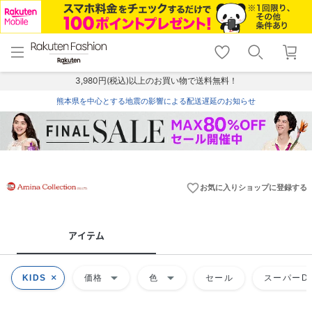
menu
home
search
favorite_border
shopping_cart
lock_outline
メニュー
トップ
検索
お気に入り
カート
ログイン
3,980円(税込)以上のお買い物で送料無料！
熊本県を中心とする地震の影響による配送遅延のお知らせ
favorite_border
お気に入りショップに登録する
アイテム
arrow_drop_down
arrow_drop_down
KIDS
価格
色
セール
スーパーDE