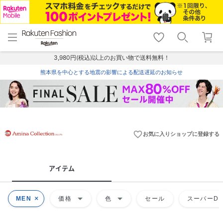
menu
home
search
favorite_border
shopping_cart
lock_outline
メニュー
トップ
検索
お気に入り
カート
ログイン
3,980円(税込)以上のお買い物で送料無料！
熊本県を中心とする地震の影響による配送遅延のお知らせ
favorite_border
お気に入りショップに登録する
アイテム
arrow_drop_down
arrow_drop_down
MEN
価格
色
セール
スーパーDE