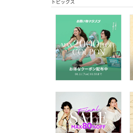
トピックス
シューズ・靴
クリア
絞り込み
インナー・ルームウェア
靴下・レッグウェア
ファッション雑貨
アクセサリー・腕時計
財布・ポーチ・ケース
帽子
ヘアアクセサリー
マタニティウェア・ベビ
ー用品