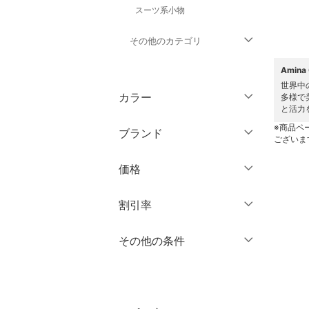
スーツ系小物
その他のカテゴリ
Amin
トップス
世界中
カラー
多様で
ジャケット・アウター
と活力を
※商品ペ
ブランド
パンツ
ございま
ブランド一覧からさがす >
価格
ワンピース・ドレス
円
～
円
割引率
スカート
オールインワン・オーバ
％OFF
～
％OFF
その他の条件
絞り込み
クリア
絞り込み
ーオール
クーポン対象のみ表示
絞り込み
バッグ
スーパーDEALのみ表示