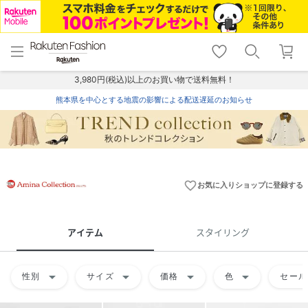
menu
home
search
favorite_border
shopping_cart
lock_outline
メニュー
トップ
検索
お気に入り
カート
ログイン
3,980円(税込)以上のお買い物で送料無料！
熊本県を中心とする地震の影響による配送遅延のお知らせ
favorite_border
お気に入りショップに登録する
アイテム
スタイリング
arrow_drop_down
arrow_drop_down
arrow_drop_down
arrow_drop_down
性別
サイズ
価格
色
セール