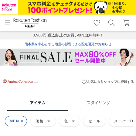
menu
home
search
favorite_border
shopping_cart
lock_outline
メニュー
トップ
検索
お気に入り
カート
ログイン
3,980円(税込)以上のお買い物で送料無料！
熊本県を中心とする地震の影響による配送遅延のお知らせ
favorite_border
お気に入りショップに登録する
アイテム
スタイリング
arrow_drop_down
arrow_drop_down
MEN
価格
色
セール
スーパーDE