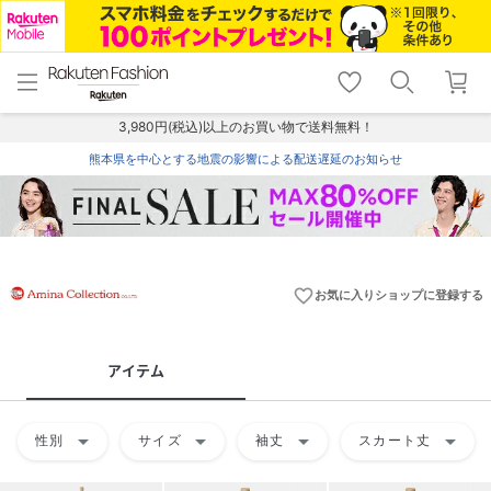
menu
home
search
favorite_border
shopping_cart
lock_outline
メニュー
トップ
検索
お気に入り
カート
ログイン
3,980円(税込)以上のお買い物で送料無料！
熊本県を中心とする地震の影響による配送遅延のお知らせ
favorite_border
お気に入りショップに登録する
アイテム
arrow_drop_down
arrow_drop_down
arrow_drop_down
arrow_drop_down
性別
サイズ
袖丈
スカート丈