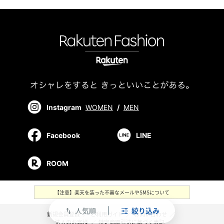
Instagram
WOMEN
/
MEN
Facebook
LINE
ROOM
【注意】楽天を装った不審なメールやSMSについて
人気順
絞り込み
swap_vert
新規会員登録
／
ご利用ガイド
／
お問い合わせ
／
法人のお客様
／
特定商取引法に基づく表記