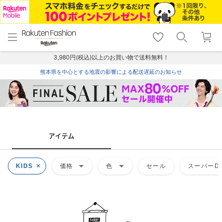
menu
home
search
favorite_border
shopping_cart
lock_outline
メニュー
トップ
検索
お気に入り
カート
ログイン
3,980円(税込)以上のお買い物で送料無料！
熊本県を中心とする地震の影響による配送遅延のお知らせ
アイテム
arrow_drop_down
arrow_drop_down
KIDS
価格
色
セール
スーパーDE