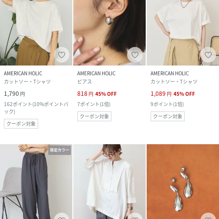
AMERICAN HOLIC
AMERICAN HOLIC
AMERICAN HOLIC
カットソー・Tシャツ
ピアス
カットソー・Tシャツ
1,790
818
1,089
円
円
45
%
OFF
円
45
%
OFF
162
ポイント
(
10%ポイントバ
7
ポイント
(
1倍
)
9
ポイント
(
1倍
)
ック
)
クーポン対象
クーポン対象
クーポン対象