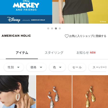
favorite_border
お気に入りショップに登録する
アイテム
スタイリング
お知らせ
NEW
arrow_drop_down
arrow_drop_down
arrow_drop_down
性別
価格
色
セール
スーパーD