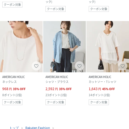
ック
)
ック
)
クーポン対象
クーポン対象
クーポン対象
AMERICAN HOLIC
AMERICAN HOLIC
AMERICAN HOLIC
ネックレス
シャツ・ブラウス
カットソー・Tシャツ
968
2,592
1,643
円
35
%
OFF
円
35
%
OFF
円
45
%
OFF
8
ポイント
(
1倍
)
23
ポイント
(
1倍
)
14
ポイント
(
1倍
)
クーポン対象
クーポン対象
クーポン対象
トップ
Rakuten Fashion