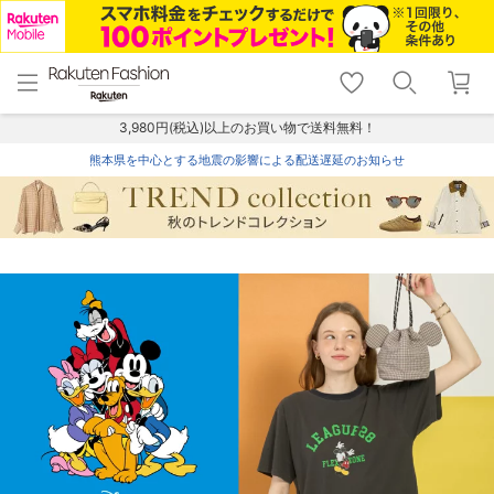
menu
home
search
favorite_border
shopping_cart
lock_outline
メニュー
トップ
検索
お気に入り
カート
ログイン
3,980円(税込)以上のお買い物で送料無料！
熊本県を中心とする地震の影響による配送遅延のお知らせ