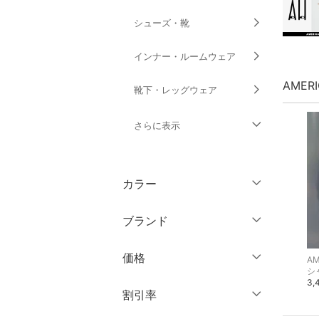
シューズ・靴
インナー・ルームウェア
AMER
靴下・レッグウェア
さらに表示
ファッション雑貨
カラー
アクセサリー・腕時計
ブランド
財布・ポーチ・ケース
ブランド一覧からさがす >
価格
AM
帽子
シ
3,
円
～
円
割引率
ヘアアクセサリー