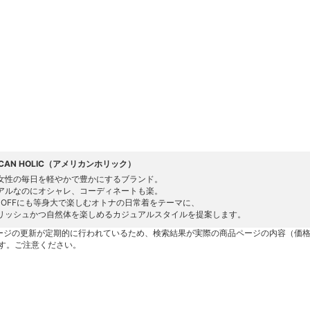
ICAN HOLIC（アメリカンホリック）
女性の毎日を軽やかで豊かにするブランド。
アルなのにオシャレ、コーディネートも楽。
もOFFにも等身大で楽しむオトナの日常着をテーマに、
リッシュかつ自然体を楽しめるカジュアルスタイルを提案します。
ージの更新が定期的に行われているため、検索結果が実際の商品ページの内容（価
す。ご注意ください。