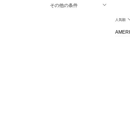
マタニティウェア・ベビ
％OFF
～
％OFF
その他の条件
絞り込み
クリア
絞り込み
ー用品
クーポン対象のみ表示
人気順
絞り込み
スーツ・フォーマル
スーパーDEALのみ表示
AMER
水着・スイムグッズ
クリア
絞り込み
着物・浴衣・和装小物
スキンケア
ベースメイク
メイクアップ
ネイル
ボディケア・オーラルケ
ア