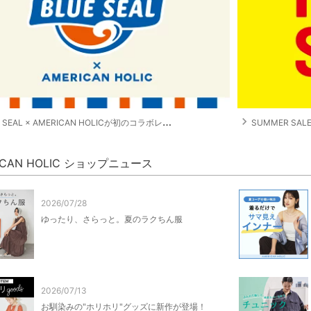
navigate_next
 SEAL × AMERICAN HOLICが初のコラボレーション！
SUMMER SA
ICAN HOLIC ショップニュース
2026/07/28
ゆったり、さらっと。夏のラクちん服
2026/07/13
お馴染みの"ホリホリ"グッズに新作が登場！