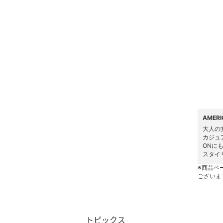
ヘアケア
フレグランス
メイク道具・美容器具
コフレ・キット・セット
食器・調理器具・キッチ
ン用品
AMER
大人の
カジュ
インテリア・生活雑貨
ONに
スタイ
スマホグッズ・オーディ
※商品ペ
オ機器
ございま
スポーツ・アウトドア用
品
トピックス