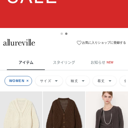
favorite_border
お気に入りショップに登録する
アイテム
スタイリング
お知らせ
NEW
arrow_drop_down
arrow_drop_down
arrow_drop_down
WOMEN
サイズ
袖丈
着丈