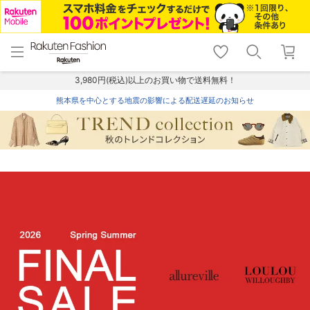
menu
home
search
favorite_border
shopping_cart
lock_outline
メニュー
トップ
検索
お気に入り
カート
ログイン
3,980円(税込)以上のお買い物で送料無料！
熊本県を中心とする地震の影響による配送遅延のお知らせ