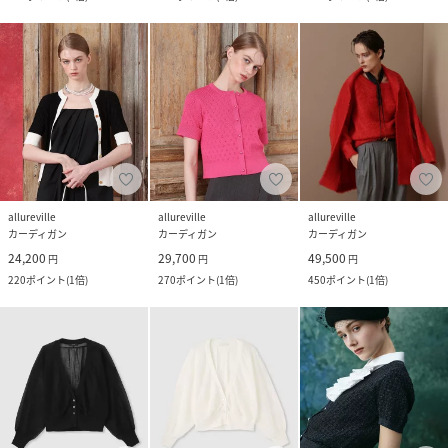
allureville
allureville
allureville
カーディガン
カーディガン
カーディガン
24,200
29,700
49,500
円
円
円
220
ポイント
(
1倍
)
270
ポイント
(
1倍
)
450
ポイント
(
1倍
)