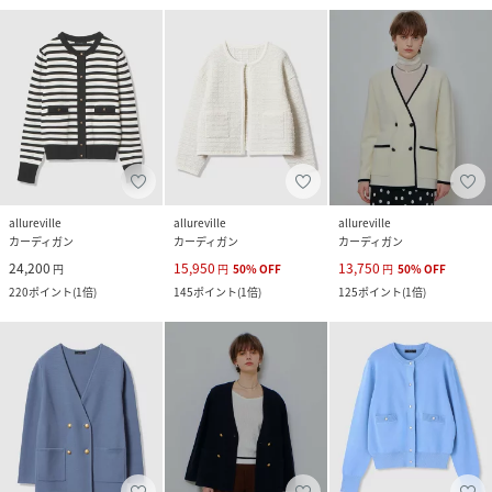
allureville
allureville
allureville
カーディガン
カーディガン
カーディガン
24,200
15,950
13,750
円
円
50
%
OFF
円
50
%
OFF
220
ポイント
(
1倍
)
145
ポイント
(
1倍
)
125
ポイント
(
1倍
)