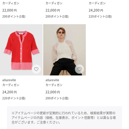
カーディガン
カーディガン
カーディガン
22,000
22,000
24,200
円
円
円
200
ポイント
(
1倍
)
200
ポイント
(
1倍
)
220
ポイント
(
1倍
)
allureville
allureville
カーディガン
カーディガン
24,200
22,000
円
円
220
ポイント
(
1倍
)
200
ポイント
(
1倍
)
※アイテムページの更新が定期的に行われているため、検索結果が実際の
アイテムページの内容（価格、在庫表示、ポイント倍数等）とは異なる場
合がございます。ご注意ください。