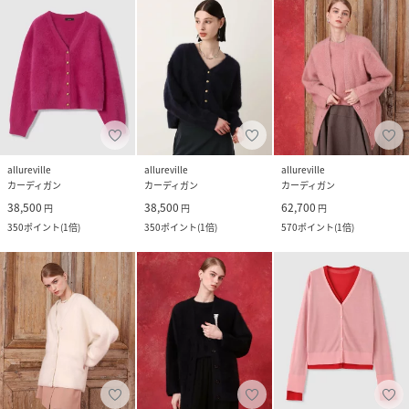
allureville
allureville
allureville
カーディガン
カーディガン
カーディガン
38,500
38,500
62,700
円
円
円
350
ポイント
(
1倍
)
350
ポイント
(
1倍
)
570
ポイント
(
1倍
)