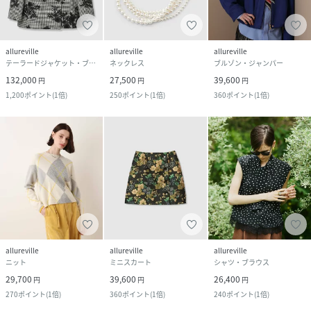
allureville
allureville
allureville
テーラードジャケット・ブレザー
ネックレス
ブルゾン・ジャンパー
132,000
27,500
39,600
円
円
円
1,200
ポイント
(
1倍
)
250
ポイント
(
1倍
)
360
ポイント
(
1倍
)
allureville
allureville
allureville
ニット
ミニスカート
シャツ・ブラウス
29,700
39,600
26,400
円
円
円
270
ポイント
(
1倍
)
360
ポイント
(
1倍
)
240
ポイント
(
1倍
)