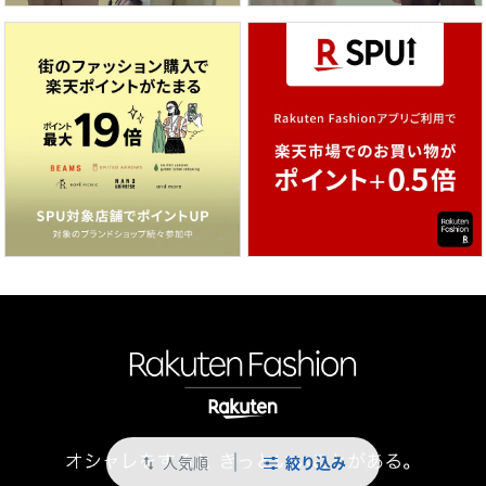
人気順
絞り込み
swap_vert