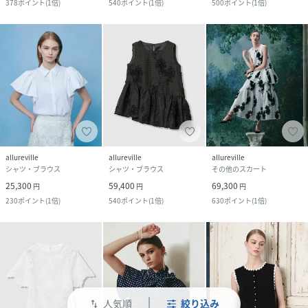
378
ポイント
(
1倍
)
540
ポイント
(
1倍
)
500
ポイント
(
1倍
)
allureville
allureville
allureville
シャツ・ブラウス
シャツ・ブラウス
その他のスカート
25,300
59,400
69,300
円
円
円
230
ポイント
(
1倍
)
540
ポイント
(
1倍
)
630
ポイント
(
1倍
)
人気順
絞り込み
swap_vert