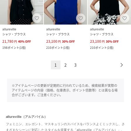
allureville
allureville
allureville
シャツ・ブラウス
シャツ・ブラウス
シャツ・ブラウス
21,780
23,100
23,100
円
40
%
OFF
円
30
%
OFF
円
30
%
OFF
198
ポイント
(
1倍
)
210
ポイント
(
1倍
)
210
ポイント
(
1倍
)
1
2
3
※アイテムページの更新が定期的に行われているため、検索結果が実際の
アイテムページの内容（価格、在庫表示、ポイント倍数等）とは異なる場
合がございます。ご注意ください。
allureville（アルアバイル）
フェミニン、エレガント、マスキュリンのスパイスをバランスよくミックスし、さ
まざまなシーンに対応したスタイルを提案する「allureville（アルアバイル）」。