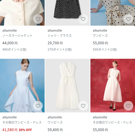
allureville
allureville
allureville
ノーカラージャケット
シャツ・ブラウス
ワンピース
44,000
29,700
55,000
円
円
円
400
ポイント
(
1倍
)
270
ポイント
(
1倍
)
500
ポイント
(
1倍
)
allureville
allureville
allureville
その他のワンピース・ドレス
ワンピース
その他のワンピース・ドレス
41,580
59,400
55,000
円
30
%
OFF
円
円