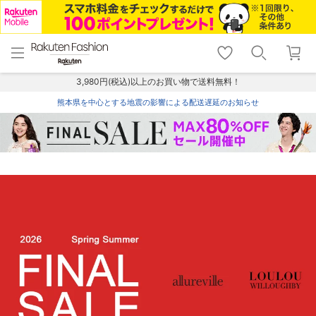
menu
home
search
favorite_border
shopping_cart
lock_outline
メニュー
トップ
検索
お気に入り
カート
ログイン
3,980円(税込)以上のお買い物で送料無料！
熊本県を中心とする地震の影響による配送遅延のお知らせ