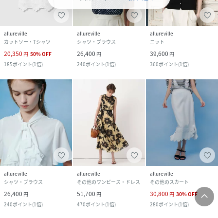
allureville
allureville
allureville
カットソー・Tシャツ
シャツ・ブラウス
ニット
20,350
26,400
39,600
円
50
%
OFF
円
円
185
ポイント
(
1倍
)
240
ポイント
(
1倍
)
360
ポイント
(
1倍
)
allureville
allureville
allureville
シャツ・ブラウス
その他のワンピース・ドレス
その他のスカート
26,400
51,700
30,800
円
円
円
30
%
OFF
240
ポイント
(
1倍
)
470
ポイント
(
1倍
)
280
ポイント
(
1倍
)