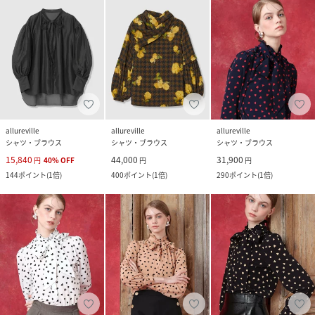
allureville
allureville
allureville
シャツ・ブラウス
シャツ・ブラウス
シャツ・ブラウス
15,840
44,000
31,900
円
40
%
OFF
円
円
144
ポイント
(
1倍
)
400
ポイント
(
1倍
)
290
ポイント
(
1倍
)