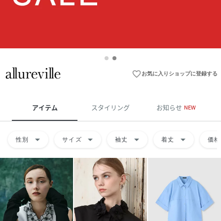
favorite_border
お気に入りショップに登録する
アイテム
スタイリング
お知らせ
NEW
arrow_drop_down
arrow_drop_down
arrow_drop_down
arrow_drop_down
性別
サイズ
袖丈
着丈
価格