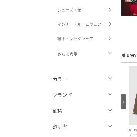
シューズ・靴
インナー・ルームウェア
靴下・レッグウェア
さらに表示
allur
ファッション雑貨
カラー
アクセサリー・腕時計
ブランド
財布・ポーチ・ケース
ブランド一覧からさがす >
価格
帽子
円
～
円
割引率
ヘアアクセサリー
allureville
allureville
allur
シャツ・ブラウス
ブルゾン・ジャンパー
ノー