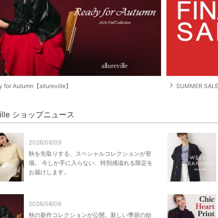
navigate_next
 for Autumn【allureville】
SUMMER SALE【
eville ショップニュース
2026/08/09
秋を先取りする、スペシャルコレクションが登
場。 今しか手に入らない、特別感溢れる限定を
お届けします。
2026/08/06
秋の新作コレクションが公開。新しい季節の始