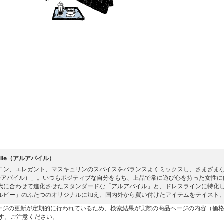
eville（アルアバイル）
ニン、エレガント、マスキュリンのスパイスをバランスよくミックスし、さまざまなシーン
ルアバイル）」。いつもポジティブな自分をもち、上品で常に遊び心を持った女性に
代に合わせて進化させたスタンダードな「アルアバイル」と、ドレスラインに特化し
ルビー」のふたつのオリジナルに加え、国内外から買い付けたアイテムをテイスト
ージの更新が定期的に行われているため、検索結果が実際の商品ページの内容（価
す。ご注意ください。