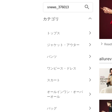
search
カテゴリ
トップス
navigate_next
Ready
ジャケット・アウター
パンツ
allur
ワンピース・ドレス
スカート
オールインワン・オーバ
ーオール
バッグ