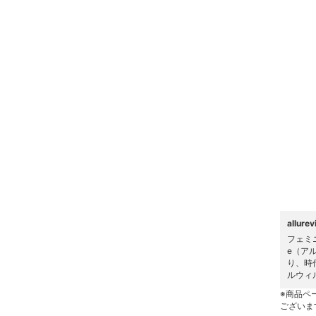
ヘアケア
フレグランス
メイク道具・美容器具
コフレ・キット・セット
食器・調理器具・キッチ
ン用品
インテリア・生活雑貨
allur
スマホグッズ・オーディ
フェミ
オ機器
e（ア
り、時
ルウィ
スポーツ・アウトドア用
品
※商品ペ
ございま