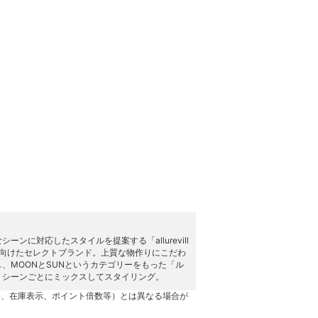
に対応したスタイルを提案する「allurevill
向けたセレクトブランド。上質な物作りにこだわ
、MOONとSUNというカテゴリーをもった「ル
、シーンごとにミックスしてスタイリング。
格、在庫表示、ポイント倍数等）とは異なる場合が