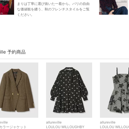
まりは丁寧に選び抜いた一着から。パリの自由
な価値観を纏う、秋のフレンチスタイルをご覧
ください。
eville 予約商品
eville
allureville
allureville
カラージャケット
LOULOU WILLOUGHBY
LOULOU WILLO