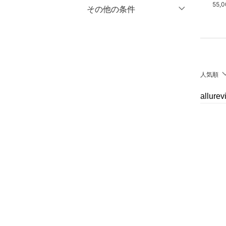
29,700円
36,300円
55,
マタニティウェア・ベビ
％OFF
～
％OFF
その他の条件
絞り込み
クリア
絞り込み
ー用品
クーポン対象のみ表示
絞り込み
スーツ・フォーマル
スーパーDEALのみ表示
水着・スイムグッズ
クリア
絞り込み
人気順
着物・浴衣・和装小物
allur
スキンケア
ベースメイク
メイクアップ
ネイル
ボディケア・オーラルケ
ア