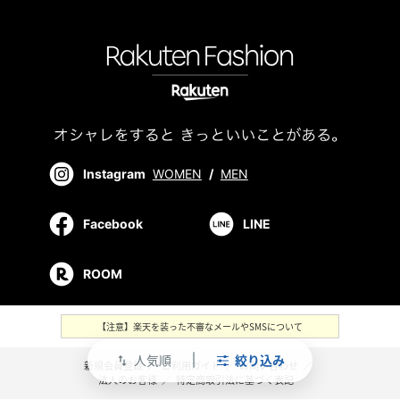
Instagram
WOMEN
/
MEN
Facebook
LINE
ROOM
【注意】楽天を装った不審なメールやSMSについて
人気順
絞り込み
swap_vert
新規会員登録
／
ご利用ガイド
／
お問い合わせ
／
法人のお客様
／
特定商取引法に基づく表記