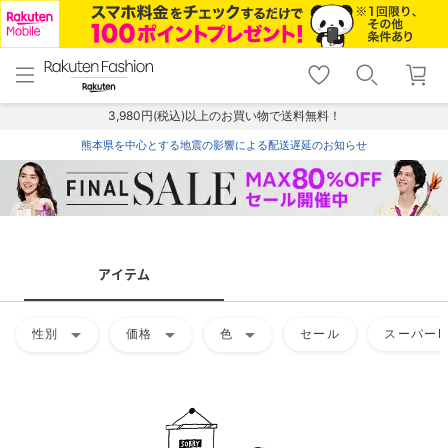
menu
home
search
favorite_border
shopping_cart
lock_outline
メニュー
トップ
検索
お気に入り
カート
ログイン
3,980円(税込)以上のお買い物で送料無料！
熊本県を中心とする地震の影響による配送遅延のお知らせ
アイテム
arrow_drop_down
arrow_drop_down
arrow_drop_down
性別
価格
色
セール
スーパーD