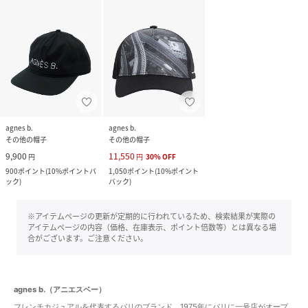
agnes b.
agnes b.
その他の帽子
その他の帽子
9,900
11,550
円
円
30
%
OFF
900
ポイント
(
10%ポイントバ
1,050
ポイント
(
10%ポイント
ック
)
バック
)
※アイテムページの更新が定期的に行われているため、検索結果が実際の
アイテムページの内容（価格、在庫表示、ポイント倍数等）とは異なる場
合がございます。ご注意ください。
agnes b.（アニエスベー）
フレンチカジュアルを代表するパリのブランド。1975年にパリに一号店がオープ