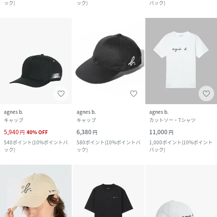
ック
)
ック
)
バック
)
agnes b.
agnes b.
agnes b.
キャップ
キャップ
カットソー・Tシャツ
5,940
6,380
11,000
円
40
%
OFF
円
円
540
ポイント
(
10%ポイントバ
580
ポイント
(
10%ポイントバ
1,000
ポイント
(
10%ポイント
ック
)
ック
)
バック
)