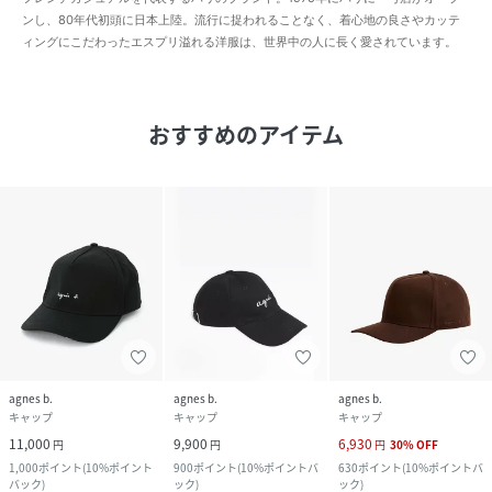
ンし、80年代初頭に日本上陸。流行に捉われることなく、着心地の良さやカッテ
ィングにこだわったエスプリ溢れる洋服は、世界中の人に長く愛されています。
おすすめのアイテム
agnes b.
agnes b.
agnes b.
キャップ
キャップ
キャップ
11,000
9,900
6,930
円
円
円
30
%
OFF
1,000
ポイント
(
10%ポイント
900
ポイント
(
10%ポイントバ
630
ポイント
(
10%ポイントバ
バック
)
ック
)
ック
)