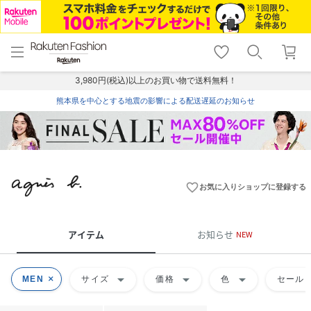
menu
home
search
favorite_border
shopping_cart
lock_outline
メニュー
トップ
検索
お気に入り
カート
ログイン
3,980円(税込)以上のお買い物で送料無料！
熊本県を中心とする地震の影響による配送遅延のお知らせ
favorite_border
お気に入りショップに登録する
アイテム
お知らせ
NEW
arrow_drop_down
arrow_drop_down
arrow_drop_down
MEN
サイズ
価格
色
セール