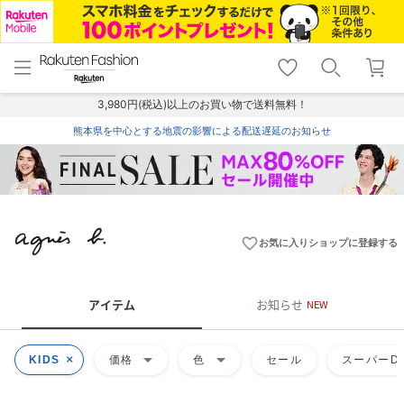
menu
home
search
favorite_border
shopping_cart
lock_outline
メニュー
トップ
検索
お気に入り
カート
ログイン
3,980円(税込)以上のお買い物で送料無料！
熊本県を中心とする地震の影響による配送遅延のお知らせ
favorite_border
お気に入りショップに登録する
アイテム
お知らせ
NEW
arrow_drop_down
arrow_drop_down
KIDS
価格
色
セール
スーパーDE