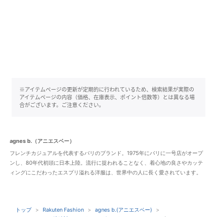
※アイテムページの更新が定期的に行われているため、検索結果が実際の
アイテムページの内容（価格、在庫表示、ポイント倍数等）とは異なる場
合がございます。ご注意ください。
agnes b.（アニエスベー）
フレンチカジュアルを代表するパリのブランド。1975年にパリに一号店がオープ
ンし、80年代初頭に日本上陸。流行に捉われることなく、着心地の良さやカッテ
ィングにこだわったエスプリ溢れる洋服は、世界中の人に長く愛されています。
トップ
Rakuten Fashion
agnes b.(アニエスベー)