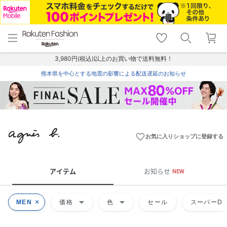
menu
home
search
favorite_border
shopping_cart
lock_outline
メニュー
トップ
検索
お気に入り
カート
ログイン
3,980円(税込)以上のお買い物で送料無料！
熊本県を中心とする地震の影響による配送遅延のお知らせ
favorite_border
お気に入りショップに登録する
アイテム
お知らせ
NEW
arrow_drop_down
arrow_drop_down
MEN
価格
色
セール
スーパーDE