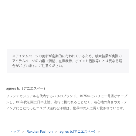
※アイテムページの更新が定期的に行われているため、検索結果が実際の
アイテムページの内容（価格、在庫表示、ポイント倍数等）とは異なる場
合がございます。ご注意ください。
agnes b.（アニエスベー）
フレンチカジュアルを代表するパリのブランド。1975年にパリに一号店がオープ
ンし、80年代初頭に日本上陸。流行に捉われることなく、着心地の良さやカッテ
ィングにこだわったエスプリ溢れる洋服は、世界中の人に長く愛されています。
トップ
Rakuten Fashion
agnes b.(アニエスベー)