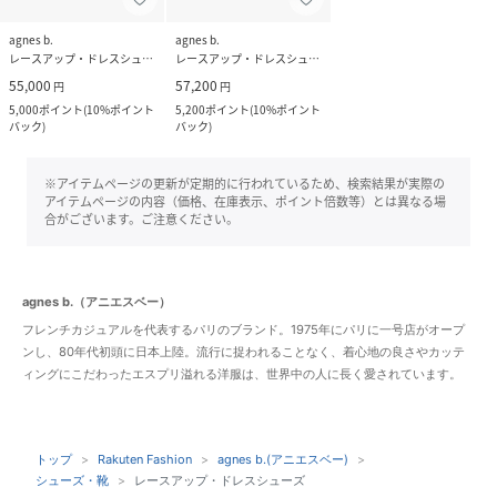
agnes b.
agnes b.
レースアップ・ドレスシューズ
レースアップ・ドレスシューズ
55,000
57,200
円
円
5,000
ポイント
(
10%ポイント
5,200
ポイント
(
10%ポイント
バック
)
バック
)
※アイテムページの更新が定期的に行われているため、検索結果が実際の
アイテムページの内容（価格、在庫表示、ポイント倍数等）とは異なる場
合がございます。ご注意ください。
agnes b.（アニエスベー）
フレンチカジュアルを代表するパリのブランド。1975年にパリに一号店がオープ
ンし、80年代初頭に日本上陸。流行に捉われることなく、着心地の良さやカッテ
ィングにこだわったエスプリ溢れる洋服は、世界中の人に長く愛されています。
トップ
Rakuten Fashion
agnes b.(アニエスベー)
シューズ・靴
レースアップ・ドレスシューズ