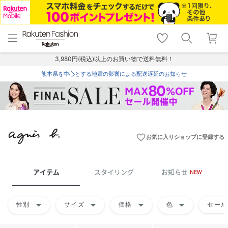
menu
home
search
favorite_border
shopping_cart
lock_outline
メニュー
トップ
検索
お気に入り
カート
ログイン
3,980円(税込)以上のお買い物で送料無料！
熊本県を中心とする地震の影響による配送遅延のお知らせ
favorite_border
お気に入りショップに登録する
アイテム
スタイリング
お知らせ
NEW
arrow_drop_down
arrow_drop_down
arrow_drop_down
arrow_drop_down
性別
サイズ
価格
色
セール