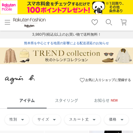
menu
home
search
favorite_border
shopping_cart
lock_outline
メニュー
トップ
検索
お気に入り
カート
ログイン
3,980円(税込)以上のお買い物で送料無料！
熊本県を中心とする地震の影響による配送遅延のお知らせ
favorite_border
お気に入りショップに登録する
アイテム
スタイリング
お知らせ
NEW
arrow_drop_down
arrow_drop_down
arrow_drop_down
arrow_drop_down
性別
サイズ
スカート丈
価格