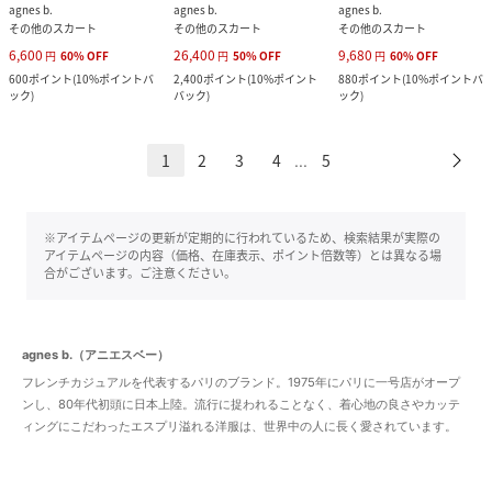
agnes b.
agnes b.
agnes b.
その他のスカート
その他のスカート
その他のスカート
6,600
26,400
9,680
円
60
%
OFF
円
50
%
OFF
円
60
%
OFF
600
ポイント
(
10%ポイントバ
2,400
ポイント
(
10%ポイント
880
ポイント
(
10%ポイントバ
ック
)
バック
)
ック
)
1
2
3
4
5
...
※アイテムページの更新が定期的に行われているため、検索結果が実際の
アイテムページの内容（価格、在庫表示、ポイント倍数等）とは異なる場
合がございます。ご注意ください。
agnes b.（アニエスベー）
フレンチカジュアルを代表するパリのブランド。1975年にパリに一号店がオープ
ンし、80年代初頭に日本上陸。流行に捉われることなく、着心地の良さやカッテ
ィングにこだわったエスプリ溢れる洋服は、世界中の人に長く愛されています。