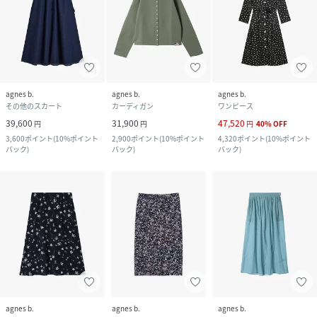
agnes b.
agnes b.
agnes b.
その他のスカート
カーディガン
ワンピース
39,600
31,900
47,520
円
円
円
40
%
OFF
3,600
ポイント
(
10%ポイント
2,900
ポイント
(
10%ポイント
4,320
ポイント
(
10%ポイント
バック
)
バック
)
バック
)
agnes b.
agnes b.
agnes b.