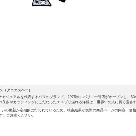
s b.（アニエスベー）
チカジュアルを代表するパリのブランド。1975年にパリに一号店がオープンし、8
の良さやカッティングにこだわったエスプリ溢れる洋服は、世界中の人に長く愛さ
ージの更新が定期的に行われているため、検索結果が実際の商品ページの内容（価
す。ご注意ください。