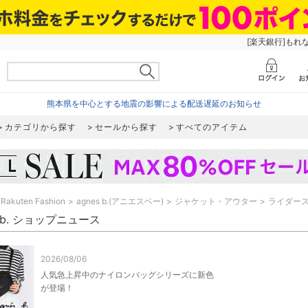
[楽天銀行]もれ
熊本県を中心とする地震の影響による配送遅延のお知らせ
カテゴリから探す
セールから探す
すべてのアイテム
Rakuten Fashion
agnes b.(アニエスベー)
ジャケット・アウター
ライダー
s b. ショップニュース
2026/08/06
人気急上昇中のナイロンバッグシリーズに新色
が登場！