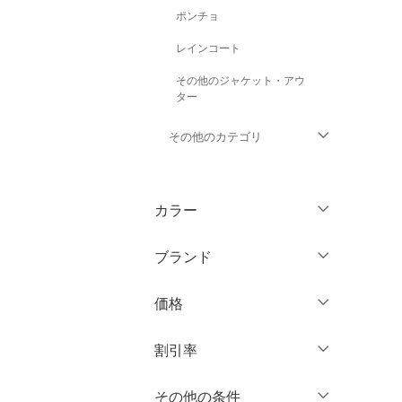
ポンチョ
レインコート
その他のジャケット・アウ
ター
その他のカテゴリ
トップス
カラー
パンツ
ブランド
ワンピース・ドレス
ブランド一覧からさがす >
価格
スカート
円
～
円
割引率
オールインワン・オーバ
ーオール
％OFF
～
％OFF
その他の条件
絞り込み