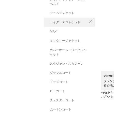
ベスト
デニムジャケット
close
ライダースジャケット
MA-1
ミリタリージャケット
カバーオール・ワークジャ
ケット
スタジャン・スカジャン
ダッフルコート
agne
フレン
モッズコート
着心地
ピーコート
※商品ペ
ございま
チェスターコート
ムートンコート