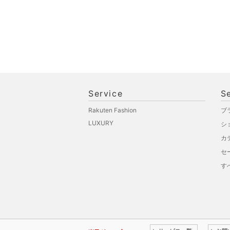
Service
S
Rakuten Fashion
ブ
LUXURY
シ
カ
セ
す