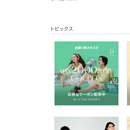
クリア
絞り込み
バッグ
クーポン対象のみ表示
絞り込み
シューズ・靴
スーパーDEALのみ表示
トピックス
インナー・ルームウェア
クリア
絞り込み
靴下・レッグウェア
ファッション雑貨
アクセサリー・腕時計
財布・ポーチ・ケース
帽子
ヘアアクセサリー
マタニティウェア・ベビ