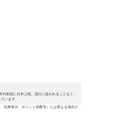
0年代初頭に日本上陸。流行に捉われることなく、
れています。
格、在庫表示、ポイント倍数等）とは異なる場合が