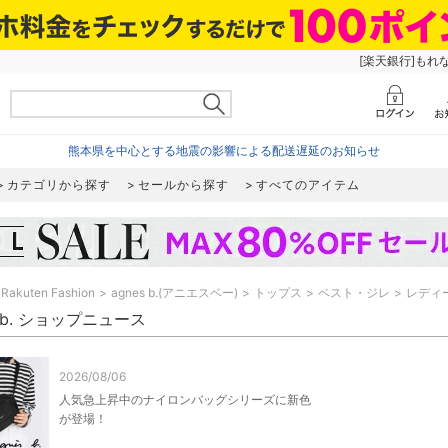
[楽天銀行]もれ
熊本県を中心とする地震の影響による配送遅延のお知らせ
カテゴリから探す
セールから探す
すべてのアイテム
Rakuten Fashion
agnes b.(アニエスベー)
トップス
ベスト・ジレ
レディ
s b. ショップニュース
2026/08/06
人気急上昇中のナイロンバッグシリーズに新色
が登場！