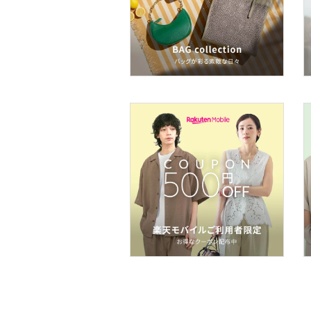
ア
ヘアケア
フレグランス
メイク道具・美容器具
コフレ・キット・セット
食器・調理器具・キッチ
ン用品
インテリア・生活雑貨
スマホグッズ・オーディ
オ機器
スポーツ・アウトドア用