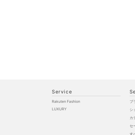
品
文房具
ペット用品
福袋・ギフト・その他
Service
S
Rakuten Fashion
ブ
LUXURY
シ
カ
セ
す