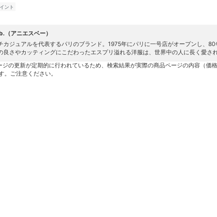
イント
s b.（アニエスベー）
チカジュアルを代表するパリのブランド。1975年にパリに一号店がオープンし、8
の良さやカッティングにこだわったエスプリ溢れる洋服は、世界中の人に長く愛さ
ージの更新が定期的に行われているため、検索結果が実際の商品ページの内容（価
す。ご注意ください。