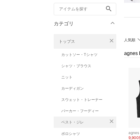
search
カテゴリ
close
人気順
トップス
agne
カットソー・Tシャツ
シャツ・ブラウス
ニット
カーディガン
スウェット・トレーナー
パーカー・フーディー
close
ベスト・ジレ
agnes 
ポロシャツ
9,90