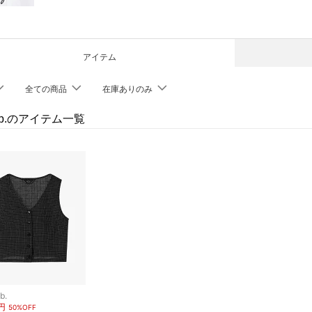
アイテム
全ての商品
在庫ありのみ
s b.のアイテム一覧
b.
0円
50%OFF