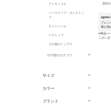
900
アンサンブル
ポ
ノースリーブ・タンクトッ
agne
プ
フレン
キャミソール
着心地
※商品ペ
ベアトップ
ございま
その他のトップス
その他のカテゴリ
ジャケット・アウター
サイズ
パンツ
ウェア（S/M/L）
カラー
ワンピース・ドレス
～XS
S
ブランド
スカート
M
L
ブランド一覧からさがす >