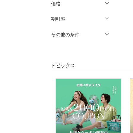
XL
XXL
価格
オールインワン・オーバ
ーオール
3XL～
フリー
円
～
円
割引率
バッグ
クリア
絞り込み
％OFF
～
％OFF
その他の条件
絞り込み
シューズ・靴
クリア
絞り込み
クーポン対象のみ表示
インナー・ルームウェア
絞り込み
スーパーDEALのみ表示
トピックス
靴下・レッグウェア
クリア
絞り込み
ファッション雑貨
アクセサリー・腕時計
財布・ポーチ・ケース
帽子