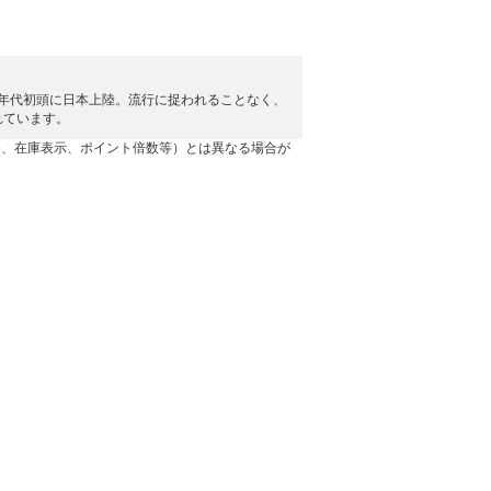
0年代初頭に日本上陸。流行に捉われることなく、
れています。
格、在庫表示、ポイント倍数等）とは異なる場合が