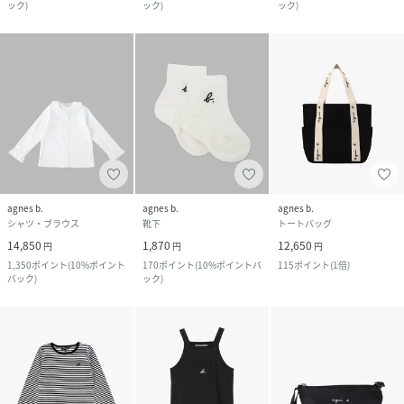
ック
)
ック
)
ック
)
agnes b.
agnes b.
agnes b.
シャツ・ブラウス
靴下
トートバッグ
14,850
1,870
12,650
円
円
円
1,350
ポイント
(
10%ポイント
170
ポイント
(
10%ポイントバ
115
ポイント
(
1倍
)
バック
)
ック
)