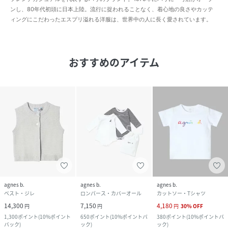
ンし、80年代初頭に日本上陸。流行に捉われることなく、着心地の良さやカッテ
ィングにこだわったエスプリ溢れる洋服は、世界中の人に長く愛されています。
おすすめのアイテム
agnes b.
agnes b.
agnes b.
ベスト・ジレ
ロンパース・カバーオール
カットソー・Tシャツ
14,300
7,150
4,180
円
円
円
30
%
OFF
1,300
ポイント
(
10%ポイント
650
ポイント
(
10%ポイントバ
380
ポイント
(
10%ポイントバ
バック
)
ック
)
ック
)