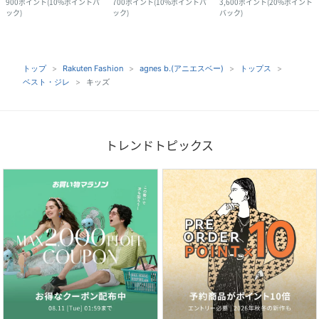
900
ポイント
(
10%ポイントバ
700
ポイント
(
10%ポイントバ
3,600
ポイント
(
20%ポイント
ック
)
ック
)
バック
)
トップ
Rakuten Fashion
agnes b.(アニエスベー)
トップス
ベスト・ジレ
キッズ
トレンドトピックス