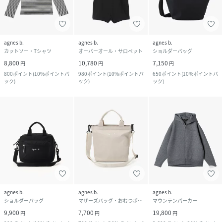
agnes b.
agnes b.
agnes b.
カットソー・Tシャツ
オーバーオール・サロペット
ショルダーバッグ
8,800
10,780
7,150
円
円
円
800
ポイント
(
10%ポイントバ
980
ポイント
(
10%ポイントバ
650
ポイント
(
10%ポイントバ
ック
)
ック
)
ック
)
agnes b.
agnes b.
agnes b.
ショルダーバッグ
マザーズバッグ・おむつポーチ
マウンテンパーカー
9,900
7,700
19,800
円
円
円