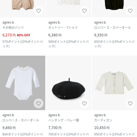
agnes b.
agnes b.
agnes b.
その他のパンツ
カットソー・Tシャツ
ロンパース・カバーオール
6,270
6,380
9,350
円
40
%
OFF
円
円
570
ポイント
(
10%ポイントバ
580
ポイント
(
10%ポイントバ
850
ポイント
(
10%ポイントバ
ック
)
ック
)
ック
)
agnes b.
agnes b.
agnes b.
ロンパース・カバーオール
ハンチング・ベレー帽
カーディガン
9,460
7,700
10,450
円
円
円
860
ポイント
(
10%ポイントバ
700
ポイント
(
10%ポイントバ
950
ポイント
(
10%ポイントバ