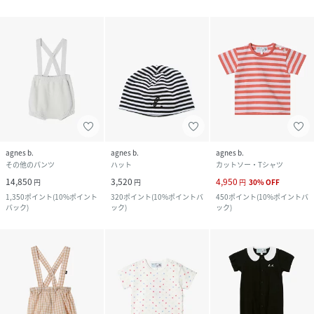
agnes b.
agnes b.
agnes b.
その他のパンツ
ハット
カットソー・Tシャツ
14,850
3,520
4,950
円
円
円
30
%
OFF
1,350
ポイント
(
10%ポイント
320
ポイント
(
10%ポイントバ
450
ポイント
(
10%ポイントバ
バック
)
ック
)
ック
)