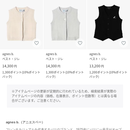
agnes b.
agnes b.
agnes b.
ベスト・ジレ
ベスト・ジレ
ベスト・ジレ
14,300
14,300
13,200
円
円
円
1,300
ポイント
(
10%ポイント
1,300
ポイント
(
10%ポイント
1,200
ポイント
(
10%ポイント
バック
)
バック
)
バック
)
※アイテムページの更新が定期的に行われているため、検索結果が実際の
アイテムページの内容（価格、在庫表示、ポイント倍数等）とは異なる場
合がございます。ご注意ください。
agnes b.（アニエスベー）
フレンチカジュアルを代表するパリのブランド。1975年にパリに一号店がオープ