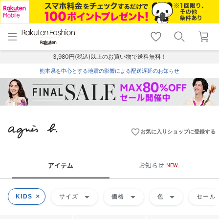
menu
home
search
favorite_border
shopping_cart
lock_outline
メニュー
トップ
検索
お気に入り
カート
ログイン
3,980円(税込)以上のお買い物で送料無料！
熊本県を中心とする地震の影響による配送遅延のお知らせ
favorite_border
お気に入りショップに登録する
アイテム
お知らせ
NEW
arrow_drop_down
arrow_drop_down
arrow_drop_down
KIDS
サイズ
価格
色
セール