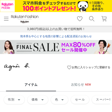
menu
home
search
favorite_border
shopping_cart
lock_outline
メニュー
トップ
検索
お気に入り
カート
ログイン
3,980円(税込)以上のお買い物で送料無料！
熊本県を中心とする地震の影響による配送遅延のお知らせ
favorite_border
お気に入りショップに登録する
アイテム
お知らせ
NEW
arrow_drop_down
arrow_drop_down
arrow_drop_down
性別
価格
色
セール
スーパーD