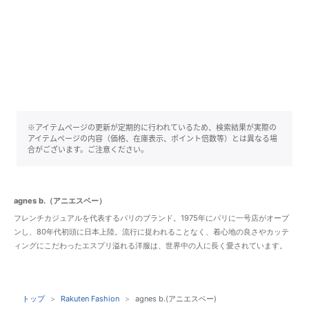
※アイテムページの更新が定期的に行われているため、検索結果が実際の
アイテムページの内容（価格、在庫表示、ポイント倍数等）とは異なる場
合がございます。ご注意ください。
agnes b.（アニエスベー）
フレンチカジュアルを代表するパリのブランド。1975年にパリに一号店がオープ
ンし、80年代初頭に日本上陸。流行に捉われることなく、着心地の良さやカッテ
ィングにこだわったエスプリ溢れる洋服は、世界中の人に長く愛されています。
トップ
Rakuten Fashion
agnes b.(アニエスベー)