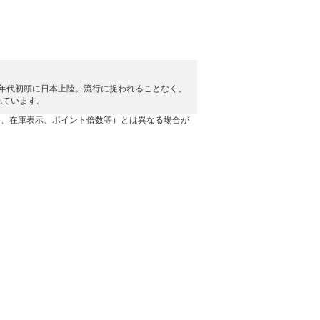
0年代初頭に日本上陸。流行に捉われることなく、
れています。
格、在庫表示、ポイント倍数等）とは異なる場合が