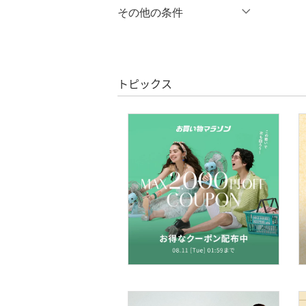
マタニティウェア・ベビ
％OFF
～
％OFF
その他の条件
絞り込み
クリア
絞り込み
ー用品
クーポン対象のみ表示
絞り込み
スーツ・フォーマル
スーパーDEALのみ表示
トピックス
水着・スイムグッズ
クリア
絞り込み
着物・浴衣・和装小物
スキンケア
ベースメイク
メイクアップ
ネイル
ボディケア・オーラルケ
ア