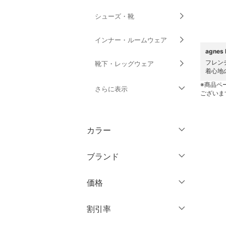
シューズ・靴
インナー・ルームウェア
agne
フレン
靴下・レッグウェア
着心地
※商品ペ
さらに表示
ございま
ファッション雑貨
カラー
アクセサリー・腕時計
ブランド
財布・ポーチ・ケース
ブランド一覧からさがす >
価格
帽子
円
～
円
割引率
ヘアアクセサリー