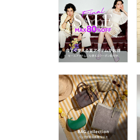
ヘアケア
フレグランス
メイク道具・美容器具
コフレ・キット・セット
食器・調理器具・キッチ
ン用品
インテリア・生活雑貨
スマホグッズ・オーディ
オ機器
スポーツ・アウトドア用
品