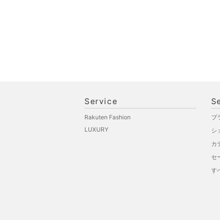
Service
S
Rakuten Fashion
ブ
LUXURY
シ
カ
セ
す