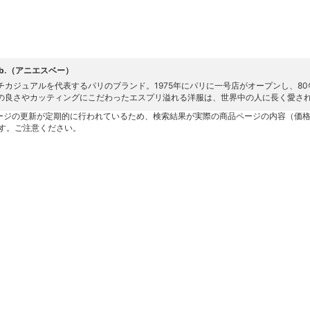
s b.（アニエスベー）
チカジュアルを代表するパリのブランド。1975年にパリに一号店がオープンし、8
の良さやカッティングにこだわったエスプリ溢れる洋服は、世界中の人に長く愛さ
ージの更新が定期的に行われているため、検索結果が実際の商品ページの内容（価
す。ご注意ください。