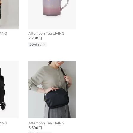
VING
Afternoon Tea LIVING
2,200円
20
ポイント
VING
Afternoon Tea LIVING
5,500円