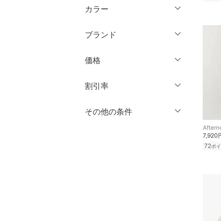
ミドル丈
マタニティウェア・ベビ
カラー
ミニ丈・ショート丈
長袖
ー用品
ロング丈
クリア
絞り込み
膝丈・ミディ丈
ブランド
スーツ・フォーマル
クリア
絞り込み
クリア
絞り込み
ミモレ丈
ブランド一覧からさがす >
価格
水着・スイムグッズ
ロング丈・マキシ丈
円
～
円
割引率
着物・浴衣・和装小物
クリア
絞り込み
スキンケア
％OFF
～
％OFF
その他の条件
絞り込み
クリア
絞り込み
Aftern
ベースメイク
クーポン対象のみ表示
7,920
絞り込み
72
ポイ
スーパーDEALのみ表示
メイクアップ
クリア
絞り込み
ネイル
ボディケア・オーラルケ
ア