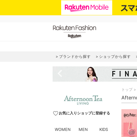
ブランドから探す
ショップから探す
navigate_before
トップ
Afte
favorite_border
お気に入りショップに登録する
WOMEN
MEN
KIDS