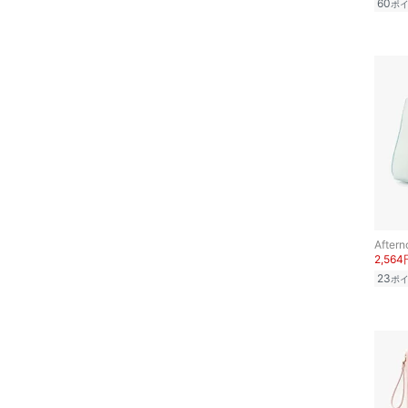
60
ポ
文房具
ペット用品
福袋・ギフト・その他
Aftern
2,564
23
ポ