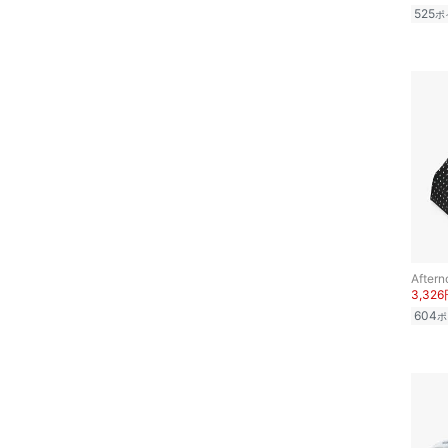
525
ポ
Aftern
3,32
604
ポ