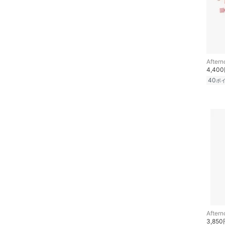
Aftern
4,40
40
ポ
Aftern
3,85