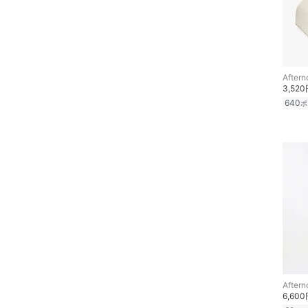
ヘアケア
フレグランス
Aftern
メイク道具・美容器具
3,52
640
ポ
コフレ・キット・セット
食器・調理器具・キッチ
ン用品
インテリア・生活雑貨
スマホグッズ・オーディ
オ機器
スポーツ・アウトドア用
品
Aftern
6,60