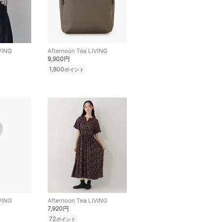
VING
Afternoon Tea LIVING
9,900円
1,800
ポイント
VING
Afternoon Tea LIVING
7,920円
72
ポイント