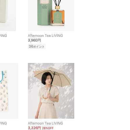
VING
Afternoon Tea LIVING
3,960円
36
ポイント
VING
Afternoon Tea LIVING
3,326円
28%OFF