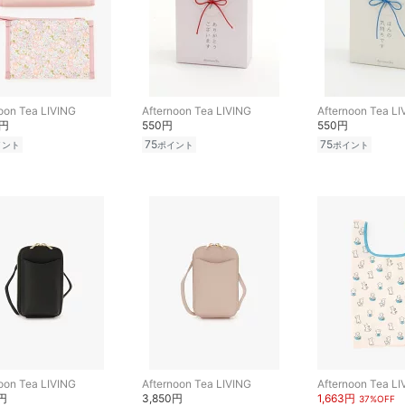
oon Tea LIVING
Afternoon Tea LIVING
Afternoon Tea LI
0円
550円
550円
75
75
イント
ポイント
ポイント
oon Tea LIVING
Afternoon Tea LIVING
Afternoon Tea LI
0円
3,850円
1,663円
37%OFF