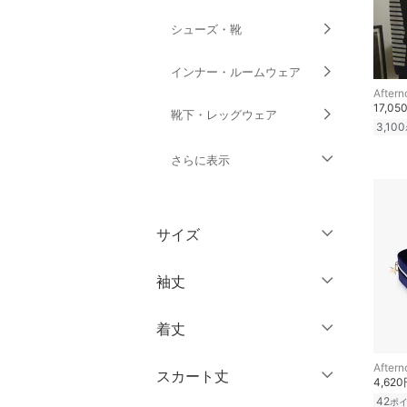
シューズ・靴
インナー・ルームウェア
Aftern
17,05
靴下・レッグウェア
3,100
さらに表示
ファッション雑貨
サイズ
アクセサリー・腕時計
ウェア（S/M/L）
袖丈
財布・ポーチ・ケース
～XS
S
着丈
帽子
ノースリーブ
M
L
Aftern
半袖
XL
XXL
スカート丈
ヘアアクセサリー
4,62
ショート丈
七分袖・五分袖
42
ポ
3XL～
フリー