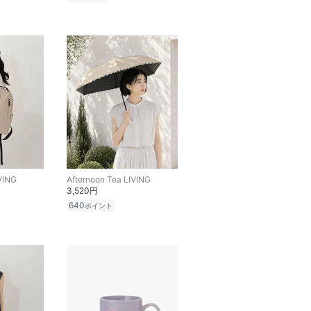
VING
Afternoon Tea LIVING
3,520円
640
ポイント