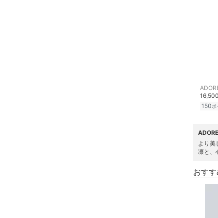
クーポン対象のみ表示
絞り込み
バッグ
スーパーDEALのみ表示
シューズ・靴
クリア
絞り込み
インナー・ルームウェア
靴下・レッグウェア
ADOR
16,50
150
ポ
ファッション雑貨
財布・ポーチ・ケース
ADO
より美
凛と、
帽子
おすす
ヘアアクセサリー
マタニティウェア・ベビ
ー用品