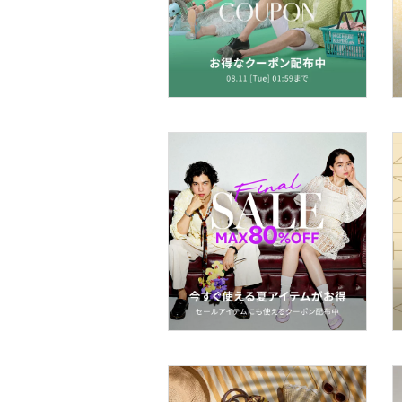
フレグランス
メイク道具・美容器具
コフレ・キット・セット
食器・調理器具・キッチ
ン用品
インテリア・生活雑貨
スマホグッズ・オーディ
オ機器
スポーツ・アウトドア用
品
文房具