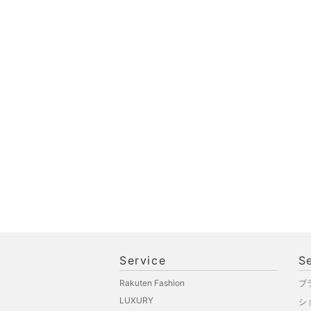
Service
S
Rakuten Fashion
ブ
LUXURY
シ