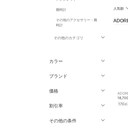
人気順
腕時計
その他のアクセサリー・腕
ADO
時計
その他のカテゴリ
トップス
カラー
ジャケット・アウター
ブランド
パンツ
ブランド一覧からさがす >
価格
ワンピース・ドレス
ADOR
18,70
170
円
～
円
ポ
割引率
スカート
オールインワン・オーバ
％OFF
～
％OFF
その他の条件
絞り込み
クリア
絞り込み
ーオール