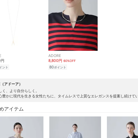
E
ADORE
0円
8,800円
60%OFF
80
イント
ポイント
RE（アドーア）
しく、より自分らしく。
心豊かに現代を生きる女性たちに、タイムレスで上質なエレガンスを提案し続けて
めアイテム