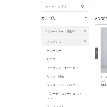
search
カテゴリ
ADOR
close
アクセサリー・腕時計
close
ネックレス
チョーカー
ピアス
イヤリング・イヤーカフ
リング・指輪
ADORE
ADORE
ADO
ウター
その他のジャケット・アウター
その他のジャケット・アウター
ワン
93,500円
85,800円
63,
ブレスレット・バングル
ブローチ・コサージュ・バ
ッジ
アンクレット