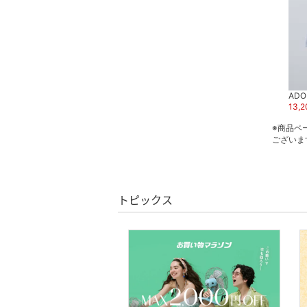
スーツ・フォーマル
水着・スイムグッズ
着物・浴衣・和装小物
ADO
13,2
スキンケア
※商品ペ
ございま
ベースメイク
メイクアップ
トピックス
ネイル
ボディケア・オーラルケ
ア
ヘアケア