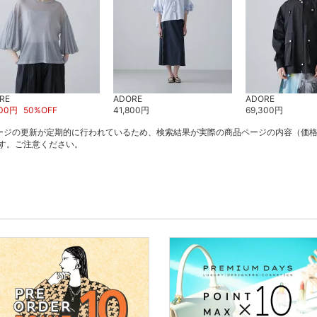
RE
ADORE
ADORE
00
円
50
%OFF
41,800
円
69,300
円
ージの更新が定期的に行われているため、検索結果が実際の商品ページの内容（価
す。ご注意ください。