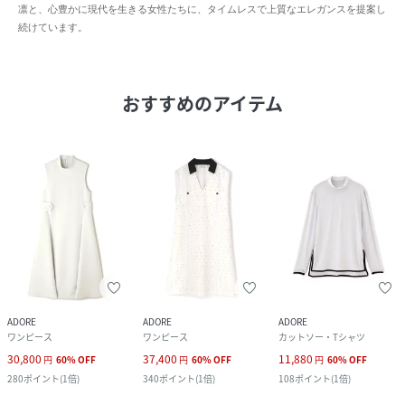
凛と、心豊かに現代を生きる女性たちに、タイムレスで上質なエレガンスを提案し
続けています。
おすすめのアイテム
ADORE
ADORE
ADORE
ワンピース
ワンピース
カットソー・Tシャツ
30,800
37,400
11,880
円
60
%
OFF
円
60
%
OFF
円
60
%
OFF
280
ポイント
(
1倍
)
340
ポイント
(
1倍
)
108
ポイント
(
1倍
)