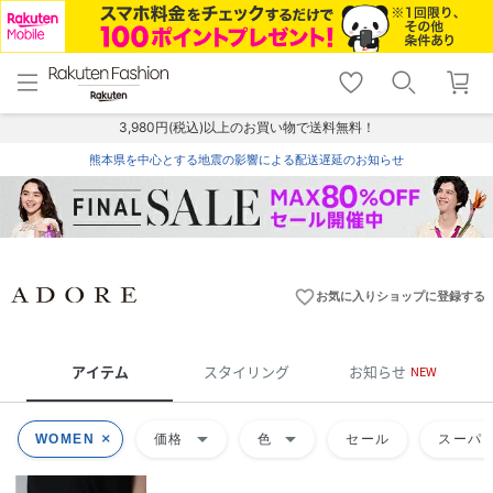
menu
home
search
favorite_border
shopping_cart
lock_outline
メニュー
トップ
検索
お気に入り
カート
ログイン
3,980円(税込)以上のお買い物で送料無料！
熊本県を中心とする地震の影響による配送遅延のお知らせ
favorite_border
お気に入りショップに登録する
アイテム
スタイリング
お知らせ
NEW
arrow_drop_down
arrow_drop_down
WOMEN
価格
色
セール
スーパー