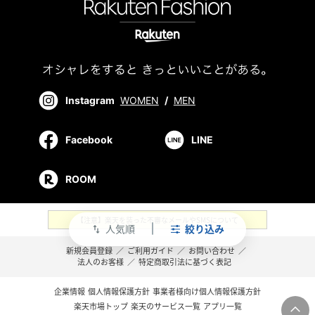
Instagram
WOMEN
/
MEN
Facebook
LINE
ROOM
【注意】楽天を装った不審なメールやSMSについて
人気順
絞り込み
swap_vert
新規会員登録
／
ご利用ガイド
／
お問い合わせ
／
法人のお客様
／
特定商取引法に基づく表記
企業情報
個人情報保護方針
事業者様向け個人情報保護方針
楽天市場トップ
楽天のサービス一覧
アプリ一覧