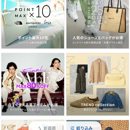
新着順
絞り込み
swap_vert