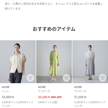
凛と、心豊かに現代を生きる女性たちに、タイムレスで上質なエレガンスを提案し
続けています。
おすすめのアイテム
ADORE
ADORE
ADORE
ニット
ワンピース
ワンピース
55,000
20,240
57,200
円
円
60
%
OFF
円
5,000
ポイント
(
10%ポイント
184
ポイント
(
1倍
)
5,200
ポイント
(
10%ポイント
バック
)
バック
)