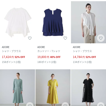
ADORE
ADORE
ADORE
シャツ・ブラウス
カットソー・Tシャツ
シャツ・ブラウス
17,424
19,800
14,784
円
52
%
OFF
円
40
%
OFF
円
52
%
OFF
158
ポイント
(
1倍
)
180
ポイント
(
1倍
)
134
ポイント
(
1倍
)