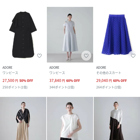
ADORE
ADORE
ADORE
ワンピース
ワンピース
その他のスカート
27,500
37,840
29,040
円
50
%
OFF
円
60
%
OFF
円
60
%
OFF
250
ポイント
(
1倍
)
344
ポイント
(
1倍
)
264
ポイント
(
1倍
)