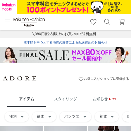
menu
home
search
favorite_border
shopping_cart
lock_outline
メニュー
トップ
検索
お気に入り
カート
ログイン
3,980円(税込)以上のお買い物で送料無料！
熊本県を中心とする地震の影響による配送遅延のお知らせ
favorite_border
お気に入りショップに登録する
アイテム
スタイリング
お知らせ
NEW
arrow_drop_down
arrow_drop_down
arrow_drop_down
arrow_drop_down
性別
袖丈
パンツ丈
着丈
価