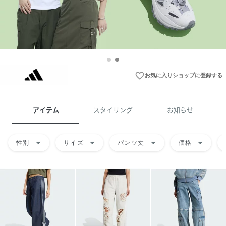
favorite_border
お気に入りショップに登録する
アイテム
スタイリング
お知らせ
arrow_drop_down
arrow_drop_down
arrow_drop_down
arrow_drop_down
性別
サイズ
パンツ丈
価格