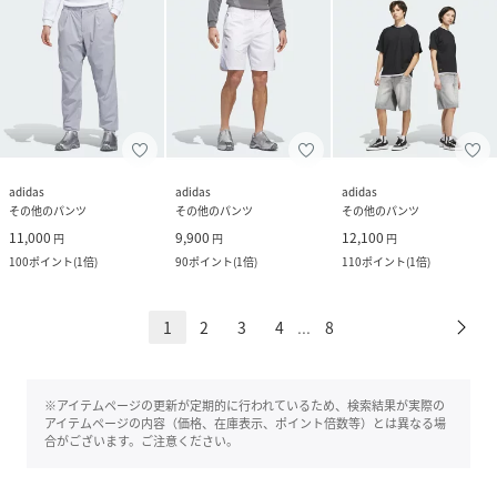
adidas
adidas
adidas
その他のパンツ
その他のパンツ
その他のパンツ
11,000
9,900
12,100
円
円
円
100
ポイント
(
1倍
)
90
ポイント
(
1倍
)
110
ポイント
(
1倍
)
1
2
3
4
8
...
※アイテムページの更新が定期的に行われているため、検索結果が実際の
アイテムページの内容（価格、在庫表示、ポイント倍数等）とは異なる場
合がございます。ご注意ください。