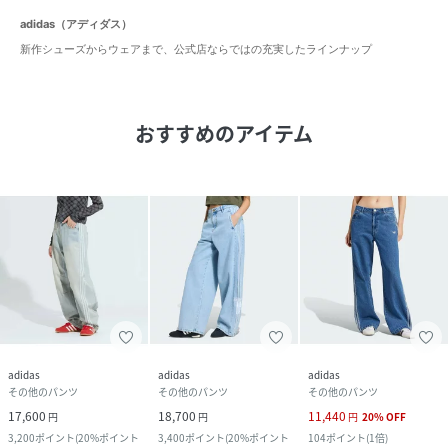
adidas（アディダス）
新作シューズからウェアまで、公式店ならではの充実したラインナップ
おすすめのアイテム
adidas
adidas
adidas
その他のパンツ
その他のパンツ
その他のパンツ
17,600
18,700
11,440
円
円
円
20
%
OFF
3,200
ポイント
(
20%ポイント
3,400
ポイント
(
20%ポイント
104
ポイント
(
1倍
)