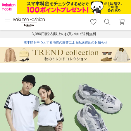
menu
home
search
favorite_border
shopping_cart
lock_outline
メニュー
トップ
検索
お気に入り
カート
ログイン
3,980円(税込)以上のお買い物で送料無料！
熊本県を中心とする地震の影響による配送遅延のお知らせ