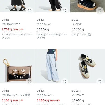
adidas
adidas
adidas
その他のスカート
その他のパンツ
サンダル
6,776
16,500
12,100
円
20
%
OFF
円
円
1,232
ポイント
(
20%ポイント
3,000
ポイント
(
20%ポイント
110
ポイント
(
1倍
)
バック
)
バック
)
adidas
adidas
adidas
その他のファッション雑貨
その他のパンツ
スニーカー
1,100
14,960
15,950
円
60
%
OFF
円
20
%
OFF
円