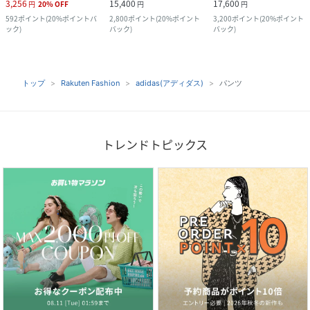
3,256
15,400
17,600
円
20
%
OFF
円
円
592
ポイント
(
20%ポイントバ
2,800
ポイント
(
20%ポイント
3,200
ポイント
(
20%ポイント
ック
)
バック
)
バック
)
トップ
Rakuten Fashion
adidas(アディダス)
パンツ
トレンドトピックス