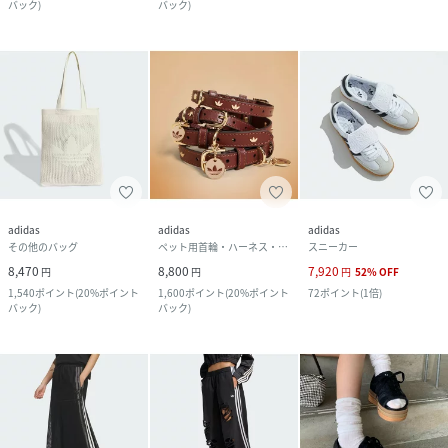
バック
)
バック
)
adidas
adidas
adidas
その他のバッグ
ペット用首輪・ハーネス・リード
スニーカー
8,470
8,800
7,920
円
円
円
52
%
OFF
1,540
ポイント
(
20%ポイント
1,600
ポイント
(
20%ポイント
72
ポイント
(
1倍
)
バック
)
バック
)