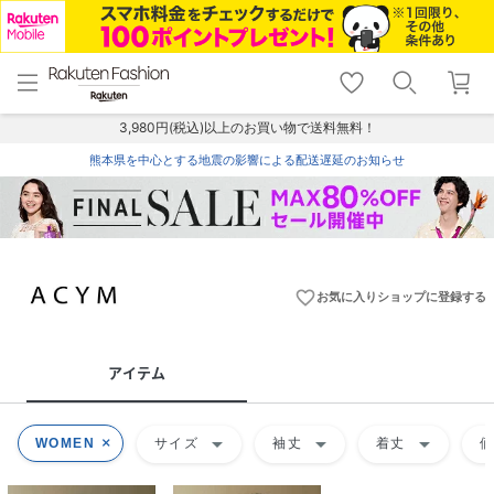
menu
home
search
favorite_border
shopping_cart
lock_outline
メニュー
トップ
検索
お気に入り
カート
ログイン
3,980円(税込)以上のお買い物で送料無料！
熊本県を中心とする地震の影響による配送遅延のお知らせ
favorite_border
お気に入りショップに登録する
アイテム
arrow_drop_down
arrow_drop_down
arrow_drop_down
WOMEN
サイズ
袖丈
着丈