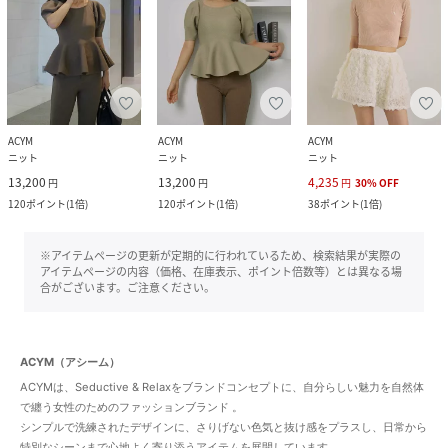
ACYM
ACYM
ACYM
ニット
ニット
ニット
13,200
13,200
4,235
円
円
円
30
%
OFF
120
ポイント
(
1倍
)
120
ポイント
(
1倍
)
38
ポイント
(
1倍
)
※アイテムページの更新が定期的に行われているため、検索結果が実際の
アイテムページの内容（価格、在庫表示、ポイント倍数等）とは異なる場
合がございます。ご注意ください。
ACYM（アシーム）
ACYMは、Seductive & Relaxをブランドコンセプトに、自分らしい魅力を自然体
で纏う女性のためのファッションブランド 。
シンプルで洗練されたデザインに、さりげない色気と抜け感をプラスし、日常から
特別なシーンまで心地よく寄り添うアイテムを展開しています。