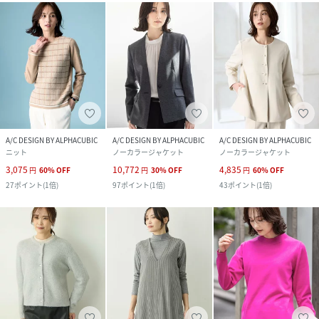
A/C DESIGN BY ALPHACUBIC
A/C DESIGN BY ALPHACUBIC
A/C DESIGN BY ALPHACUBIC
ニット
ノーカラージャケット
ノーカラージャケット
3,075
10,772
4,835
円
60
%
OFF
円
30
%
OFF
円
60
%
OFF
27
ポイント
(
1倍
)
97
ポイント
(
1倍
)
43
ポイント
(
1倍
)