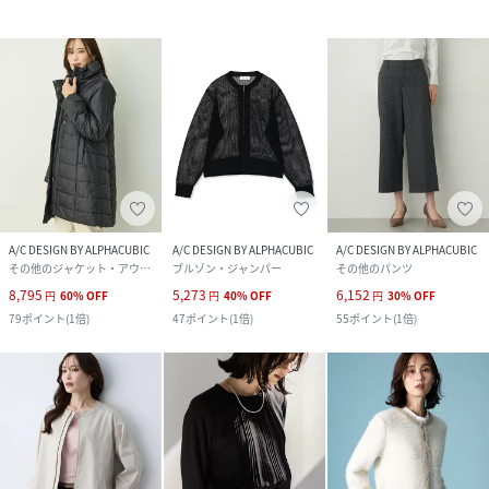
A/C DESIGN BY ALPHACUBIC
A/C DESIGN BY ALPHACUBIC
A/C DESIGN BY ALPHACUBIC
その他のジャケット・アウター
ブルゾン・ジャンパー
その他のパンツ
8,795
5,273
6,152
円
60
%
OFF
円
40
%
OFF
円
30
%
OFF
79
ポイント
(
1倍
)
47
ポイント
(
1倍
)
55
ポイント
(
1倍
)