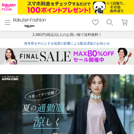
menu
home
search
favorite_border
shopping_cart
lock_outline
メニュー
トップ
検索
お気に入り
カート
ログイン
3,980円(税込)以上のお買い物で送料無料！
熊本県を中心とする地震の影響による配送遅延のお知らせ