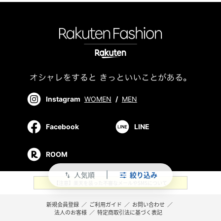
Instagram
WOMEN
/
MEN
Facebook
LINE
ROOM
人気順
絞り込み
swap_vert
【注意】楽天を装った不審なメールやSMSについて
新規会員登録
／
ご利用ガイド
／
お問い合わせ
／
法人のお客様
／
特定商取引法に基づく表記