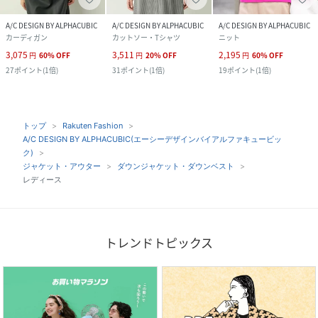
A/C DESIGN BY ALPHACUBIC
A/C DESIGN BY ALPHACUBIC
A/C DESIGN BY ALPHACUBIC
カーディガン
カットソー・Tシャツ
ニット
3,075
3,511
2,195
円
60
%
OFF
円
20
%
OFF
円
60
%
OFF
27
ポイント
(
1倍
)
31
ポイント
(
1倍
)
19
ポイント
(
1倍
)
トップ
Rakuten Fashion
A/C DESIGN BY ALPHACUBIC(エーシーデザインバイアルファキュービッ
ク)
ジャケット・アウター
ダウンジャケット・ダウンベスト
レディース
トレンドトピックス