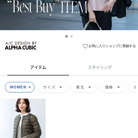
favorite_border
お気に入りショップに登録する
アイテム
スタイリング
arrow_drop_down
arrow_drop_down
arrow_drop_down
WOMEN
サイズ
着丈
価格