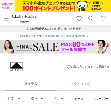
menu
home
search
favorite_border
shopping_cart
lock_outline
メニュー
トップ
検索
お気に入り
カート
ログイン
3,980円(税込)以上のお買い物で送料無料！
熊本県を中心とする地震の影響による配送遅延のお知らせ
favorite_border
お気に入りショップに登録する
アイテム
スタイリング
arrow_drop_down
arrow_drop_down
arrow_drop_down
性別
価格
色
セール
スーパーD