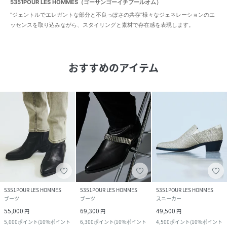
5351POUR LES HOMMES（ゴーサンゴーイチプールオム）
“ジェントルでエレガントな部分と不良っぽさの共存”様々なジェネレーションのエ
ッセンスを取り込みながら、スタイリングと素材で存在感を表現します。
おすすめのアイテム
5351POUR LES HOMMES
5351POUR LES HOMMES
5351POUR LES HOMMES
ブーツ
ブーツ
スニーカー
55,000
69,300
49,500
円
円
円
5,000
ポイント
(
10%ポイント
6,300
ポイント
(
10%ポイント
4,500
ポイント
(
10%ポイント