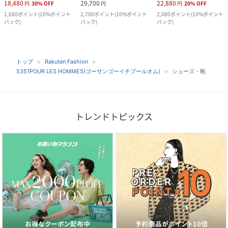
18,480
29,700
22,880
円
30
%
OFF
円
円
20
%
OFF
1,680
ポイント
(
10%ポイント
2,700
ポイント
(
10%ポイント
2,080
ポイント
(
10%ポイント
バック
)
バック
)
バック
)
トップ
Rakuten Fashion
5351POUR LES HOMMES(ゴーサンゴーイチプールオム)
シューズ・靴
トレンドトピックス