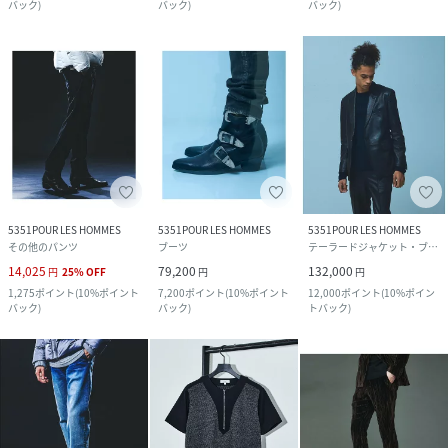
バック
)
バック
)
バック
)
5351POUR LES HOMMES
5351POUR LES HOMMES
5351POUR LES HOMMES
その他のパンツ
ブーツ
テーラードジャケット・ブレザー
14,025
79,200
132,000
円
25
%
OFF
円
円
1,275
ポイント
(
10%ポイント
7,200
ポイント
(
10%ポイント
12,000
ポイント
(
10%ポイン
バック
)
バック
)
トバック
)