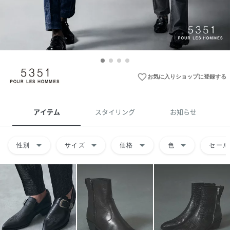
favorite_border
お気に入りショップに登録する
アイテム
スタイリング
お知らせ
arrow_drop_down
arrow_drop_down
arrow_drop_down
arrow_drop_down
性別
サイズ
価格
色
セール