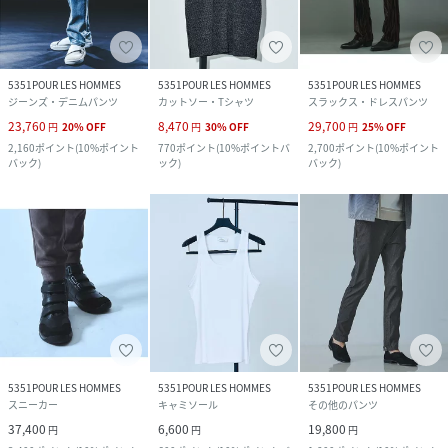
5351POUR LES HOMMES
5351POUR LES HOMMES
5351POUR LES HOMMES
ジーンズ・デニムパンツ
カットソー・Tシャツ
スラックス・ドレスパンツ
23,760
8,470
29,700
円
20
%
OFF
円
30
%
OFF
円
25
%
OFF
2,160
ポイント
(
10%ポイント
770
ポイント
(
10%ポイントバ
2,700
ポイント
(
10%ポイント
バック
)
ック
)
バック
)
5351POUR LES HOMMES
5351POUR LES HOMMES
5351POUR LES HOMMES
スニーカー
キャミソール
その他のパンツ
37,400
6,600
19,800
円
円
円