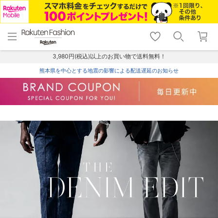
menu
home
search
favorite_border
shopping_cart
lock_outline
メニュー
トップ
検索
お気に入り
カート
ログイン
3,980円(税込)以上のお買い物で送料無料！
熊本県を中心とする地震の影響による配送遅延のお知らせ