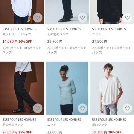
5351POUR LES HOMMES
5351POUR LES HOMMES
5351POUR LES HOMMES
カットソー・Tシャツ
その他のパンツ
ニット
14,080
29,700
27,500
円
20
%
OFF
円
円
1,280
ポイント
(
10%ポイント
2,700
ポイント
(
10%ポイント
2,500
ポイント
(
10%ポイント
バック
)
バック
)
バック
)
5351POUR LES HOMMES
5351POUR LES HOMMES
5351POUR LES HOMMES
その他のパンツ
ニット
ポロシャツ
28,050
22,000
19,360
円
25
%
OFF
円
円
20
%
OFF