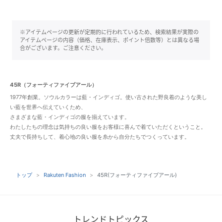
※アイテムページの更新が定期的に行われているため、検索結果が実際の
アイテムページの内容（価格、在庫表示、ポイント倍数等）とは異なる場
合がございます。ご注意ください。
45R（フォーティファイブアール）
1977年創業。ソウルカラーは藍・インディゴ。使い古された野良着のような美し
い藍を世界へ伝えていくため、
さまざまな藍・インディゴの服を揃えています。
わたしたちの理念は気持ちの良い服をお客様に喜んで着ていただくということ。
丈夫で長持ちして、着心地の良い服を糸から自分たちでつくっています。
トップ
Rakuten Fashion
45R(フォーティファイブアール)
トレンドトピックス