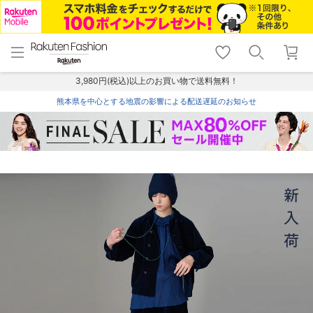
menu
home
search
favorite_border
shopping_cart
lock_outline
メニュー
トップ
検索
お気に入り
カート
ログイン
3,980円(税込)以上のお買い物で送料無料！
熊本県を中心とする地震の影響による配送遅延のお知らせ