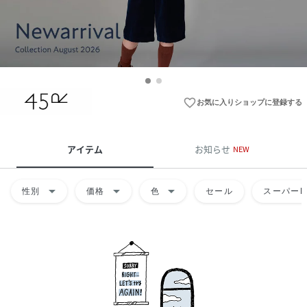
favorite_border
お気に入りショップに登録する
アイテム
お知らせ
NEW
arrow_drop_down
arrow_drop_down
arrow_drop_down
性別
価格
色
セール
スーパーD