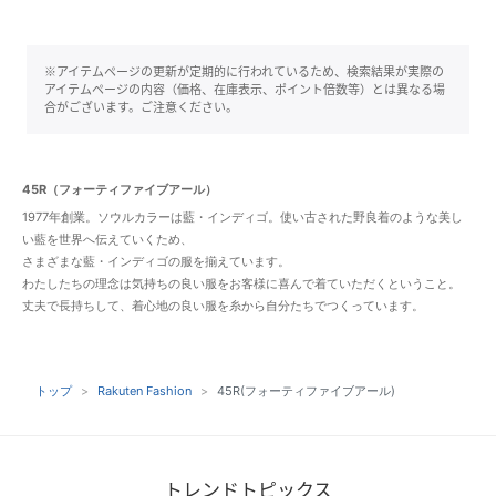
※アイテムページの更新が定期的に行われているため、検索結果が実際の
アイテムページの内容（価格、在庫表示、ポイント倍数等）とは異なる場
合がございます。ご注意ください。
45R（フォーティファイブアール）
1977年創業。ソウルカラーは藍・インディゴ。使い古された野良着のような美し
い藍を世界へ伝えていくため、
さまざまな藍・インディゴの服を揃えています。
わたしたちの理念は気持ちの良い服をお客様に喜んで着ていただくということ。
丈夫で長持ちして、着心地の良い服を糸から自分たちでつくっています。
トップ
Rakuten Fashion
45R(フォーティファイブアール)
トレンドトピックス