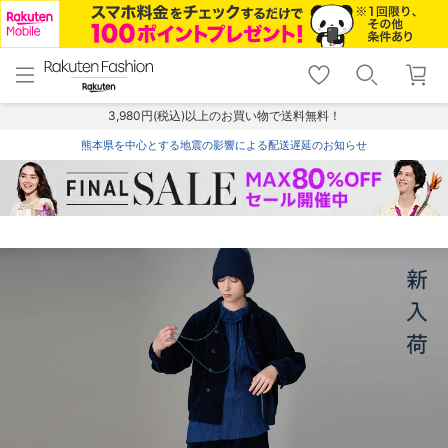
menu
home
search
favorite_border
shopping_cart
lock_outline
メニュー
トップ
検索
お気に入り
カート
ログイン
3,980円(税込)以上のお買い物で送料無料！
熊本県を中心とする地震の影響による配送遅延のお知らせ