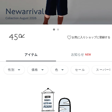
favorite_border
お気に入りショップに登録する
アイテム
お知らせ
NEW
arrow_drop_down
arrow_drop_down
arrow_drop_down
性別
価格
色
セール
スーパーD