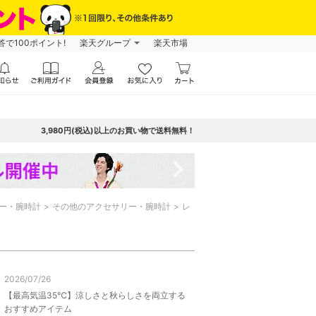
で100ポイント!
楽天グループ
楽天市場
3,980円(税込)以上のお買い物で送料無料！
navigate_next
ー・腕時計
その他のアクセサリー・腕時計
レ
2026/07/26
【最高気温35℃】涼しさと秋らしさを両立する
おすすめアイテム