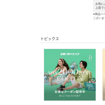
お気に
クーポン対象のみ表示
絞り込み
上質で
バッグ
スーパーDEALのみ表示
※商品ペ
ございま
シューズ・靴
クリア
絞り込み
インナー・ルームウェア
トピックス
靴下・レッグウェア
ファッション雑貨
財布・ポーチ・ケース
帽子
ヘアアクセサリー
マタニティウェア・ベビ
ー用品