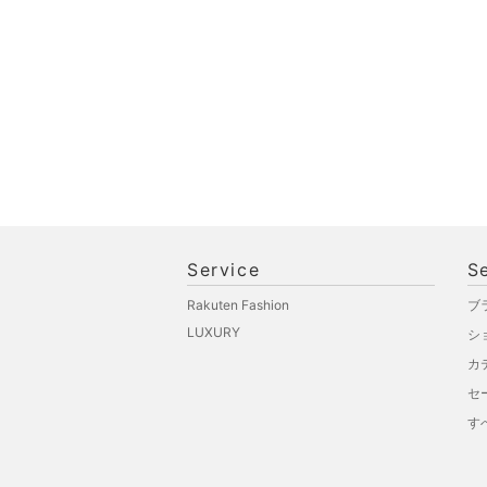
ペット用品
福袋・ギフト・その他
Service
S
Rakuten Fashion
ブ
LUXURY
シ
カ
セ
す