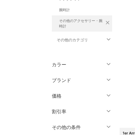
腕時計
その他のアクセサリー・腕
close
時計
その他のカテゴリ
トップス
カラー
ジャケット・アウター
ブランド
パンツ
ブランド一覧からさがす >
価格
ワンピース・ドレス
円
～
円
割引率
スカート
オールインワン・オーバ
％OFF
～
％OFF
その他の条件
絞り込み
クリア
絞り込み
ーオール
1er 