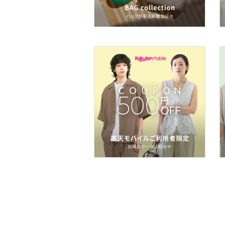
フレグランス
メイク道具・美容器具
コフレ・キット・セット
食器・調理器具・キッチ
ン用品
インテリア・生活雑貨
スマホグッズ・オーディ
オ機器
スポーツ・アウトドア用
品
文房具