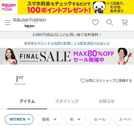
menu
home
search
favorite_border
shopping_cart
lock_outline
メニュー
トップ
検索
お気に入り
カート
ログイン
3,980円(税込)以上のお買い物で送料無料！
熊本県を中心とする地震の影響による配送遅延のお知らせ
favorite_border
お気に入りショップに登録する
アイテム
スタイリング
お知らせ
arrow_drop_down
arrow_drop_down
WOMEN
価格
色
セール
スーパー