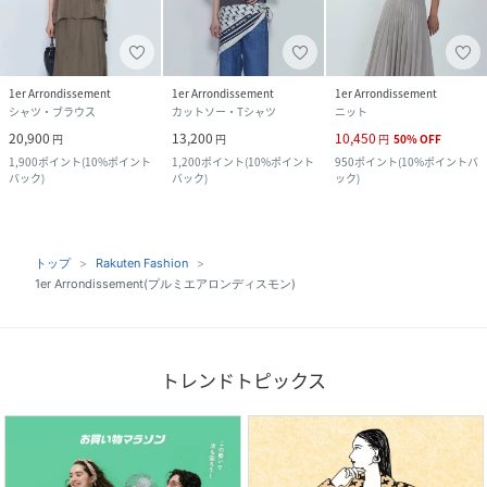
1er Arrondissement
1er Arrondissement
1er Arrondissement
シャツ・ブラウス
カットソー・Tシャツ
ニット
20,900
13,200
10,450
円
円
円
50
%
OFF
1,900
ポイント
(
10%ポイント
1,200
ポイント
(
10%ポイント
950
ポイント
(
10%ポイントバ
バック
)
バック
)
ック
)
トップ
Rakuten Fashion
1er Arrondissement(プルミエアロンディスモン)
トレンドトピックス