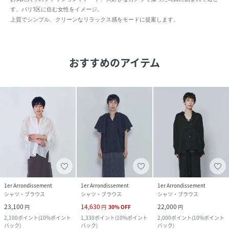
す、パリ1区に住む女性をイメージ。
上質でシンプル、クリーンなリラックス感をモードに提案します。
おすすめのアイテム
1er Arrondissement
1er Arrondissement
1er Arrondissement
シャツ・ブラウス
シャツ・ブラウス
シャツ・ブラウス
23,100
14,630
22,000
円
円
30
%
OFF
円
2,100
ポイント
(
10%ポイント
1,330
ポイント
(
10%ポイント
2,000
ポイント
(
10%ポイント
バック
)
バック
)
バック
)