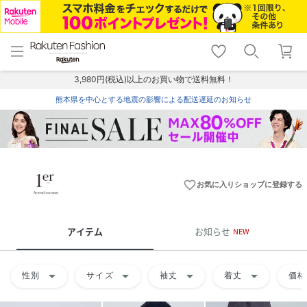
menu
home
search
favorite_border
shopping_cart
lock_outline
メニュー
トップ
検索
お気に入り
カート
ログイン
3,980円(税込)以上のお買い物で送料無料！
熊本県を中心とする地震の影響による配送遅延のお知らせ
favorite_border
お気に入りショップに登録する
アイテム
お知らせ
NEW
arrow_drop_down
arrow_drop_down
arrow_drop_down
arrow_drop_down
性別
サイズ
袖丈
着丈
価格