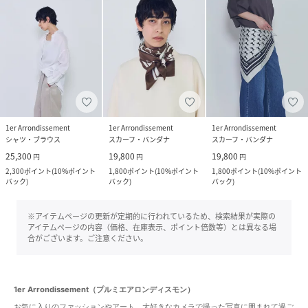
1er Arrondissement
1er Arrondissement
1er Arrondissement
シャツ・ブラウス
スカーフ・バンダナ
スカーフ・バンダナ
25,300
19,800
19,800
円
円
円
2,300
ポイント
(
10%ポイント
1,800
ポイント
(
10%ポイント
1,800
ポイント
(
10%ポイント
バック
)
バック
)
バック
)
※アイテムページの更新が定期的に行われているため、検索結果が実際の
アイテムページの内容（価格、在庫表示、ポイント倍数等）とは異なる場
合がございます。ご注意ください。
1er Arrondissement（プルミエアロンディスモン）
お気に入りのファッションやアート、大好きなカメラで撮った写真に囲まれて過ご