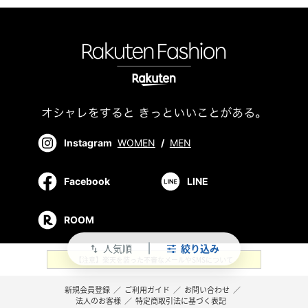
Instagram
WOMEN
/
MEN
Facebook
LINE
ROOM
人気順
絞り込み
swap_vert
【注意】楽天を装った不審なメールやSMSについて
新規会員登録
／
ご利用ガイド
／
お問い合わせ
／
法人のお客様
／
特定商取引法に基づく表記