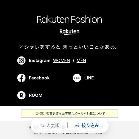
Instagram
WOMEN
/
MEN
Facebook
LINE
ROOM
【注意】楽天を装った不審なメールやSMSについて
人気順
絞り込み
swap_vert
新規会員登録
／
ご利用ガイド
／
お問い合わせ
／
法人のお客様
／
特定商取引法に基づく表記