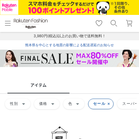
menu
home
search
favorite_border
shopping_cart
lock_outline
メニュー
トップ
検索
お気に入り
カート
ログイン
3,980円(税込)以上のお買い物で送料無料！
熊本県を中心とする地震の影響による配送遅延のお知らせ
アイテム
arrow_drop_down
arrow_drop_down
arrow_drop_down
性別
価格
色
セール
スーパー