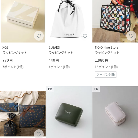
XOZ
ELGAES
F.O.Online Store
ラッピングキット
ラッピングキット
ラッピングキット
770
440
1,980
円
円
円
7
ポイント
(
1倍
)
4
ポイント
(
1倍
)
18
ポイント
(
1倍
)
クーポン対象
PR
PR