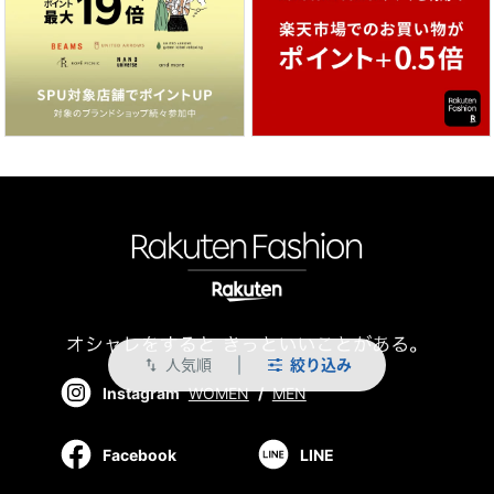
人気順
絞り込み
swap_vert
Instagram
WOMEN
/
MEN
Facebook
LINE