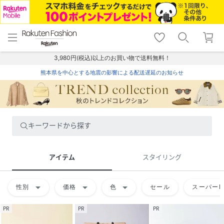
menu
home
search
favorite_border
shopping_cart
lock_outline
メニュー
トップ
検索
お気に入り
カート
ログイン
3,980円(税込)以上のお買い物で送料無料！
熊本県を中心とする地震の影響による配送遅延のお知らせ
キーワードから探す
アイテム
スタイリング
arrow_drop_down
arrow_drop_down
arrow_drop_down
性別
価格
色
セール
スーパーD
PR
PR
PR