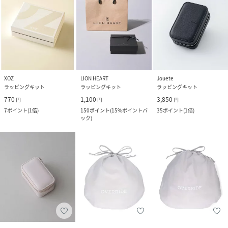
XOZ
LION HEART
Jouete
ラッピングキット
ラッピングキット
ラッピングキット
770
1,100
3,850
円
円
円
7
ポイント
(
1倍
)
150
ポイント
(
15%ポイントバ
35
ポイント
(
1倍
)
ック
)