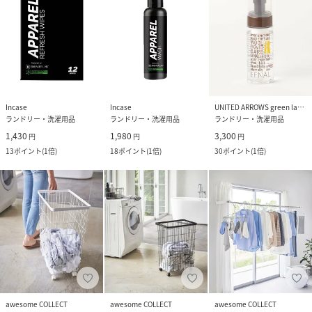
Incase
Incase
UNITED ARROWS green label relaxing
ランドリー・洗濯用品
ランドリー・洗濯用品
ランドリー・洗濯用品
1,430
1,980
3,300
円
円
円
13
ポイント
(
1倍
)
18
ポイント
(
1倍
)
30
ポイント
(
1倍
)
awesome COLLECT
awesome COLLECT
awesome COLLECT