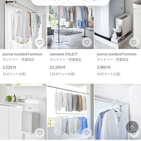
journal standard Furniture
awesome COLLECT
journal standard Furniture
ランドリー・洗濯用品
ランドリー・洗濯用品
ランドリー・洗濯用品
3,520
12,100
3,960
円
円
円
32
ポイント
(
1倍
)
110
ポイント
(
1倍
)
36
ポイント
(
1倍
)