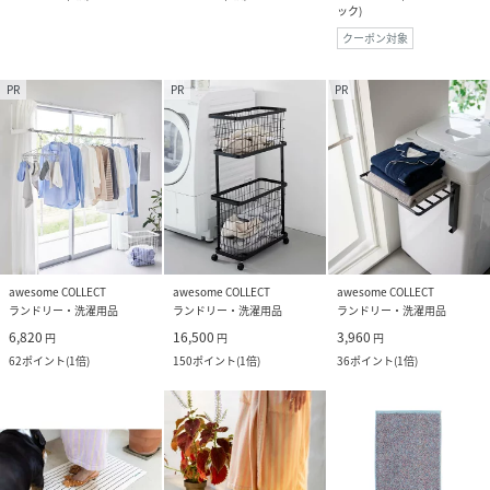
ック
)
クーポン対象
PR
PR
PR
awesome COLLECT
awesome COLLECT
awesome COLLECT
ランドリー・洗濯用品
ランドリー・洗濯用品
ランドリー・洗濯用品
6,820
16,500
3,960
円
円
円
62
ポイント
(
1倍
)
150
ポイント
(
1倍
)
36
ポイント
(
1倍
)