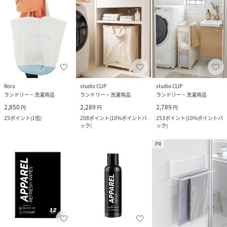
Rora
studio CLIP
studio CLIP
ランドリー・洗濯用品
ランドリー・洗濯用品
ランドリー・洗濯用品
2,850
2,289
2,789
円
円
円
25
ポイント
(
1倍
)
208
ポイント
(
10%ポイントバ
253
ポイント
(
10%ポイントバ
ック
)
ック
)
PR