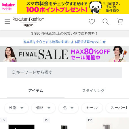
menu
home
search
favorite_border
shopping_cart
lock_outline
メニュー
トップ
検索
お気に入り
カート
ログイン
3,980円(税込)以上のお買い物で送料無料！
熊本県を中心とする地震の影響による配送遅延のお知らせ
キーワードから探す
アイテム
スタイリング
arrow_drop_down
arrow_drop_down
arrow_drop_down
性別
価格
色
セール
スーパーD
PR
PR
PR