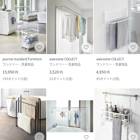
journal standard Furniture
awesome COLLECT
awesome COLLECT
ランドリー・洗濯用品
ランドリー・洗濯用品
ランドリー・洗濯用品
15,950
3,520
4,950
円
円
円
145
ポイント
(
1倍
)
32
ポイント
(
1倍
)
45
ポイント
(
1倍
)