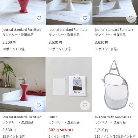
journal standard Furniture
journal standard Furniture
journal standard Furniture
ランドリー・洗濯用品
ランドリー・洗濯用品
ランドリー・洗濯用品
2,200
3,630
3,630
円
円
円
20
ポイント
(
1倍
)
33
ポイント
(
1倍
)
33
ポイント
(
1倍
)
journal standard Furniture
Julier
mignon trefle Room403 selected
ランドリー・洗濯用品
ランドリー・洗濯用品
ランドリー・洗濯用品
3,630
302
1,210
円
円
50
%
OFF
円
33
ポイント
(
1倍
)
2
ポイント
(
1倍
)
110
ポイント
(
10%ポイントバ