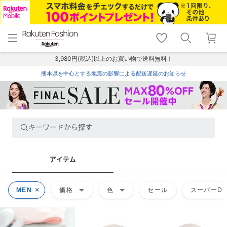
menu
home
search
favorite_border
shopping_cart
lock_outline
メニュー
トップ
検索
お気に入り
カート
ログイン
3,980円(税込)以上のお買い物で送料無料！
熊本県を中心とする地震の影響による配送遅延のお知らせ
キーワードから探す
アイテム
arrow_drop_down
arrow_drop_down
MEN
価格
色
セール
スーパーDE