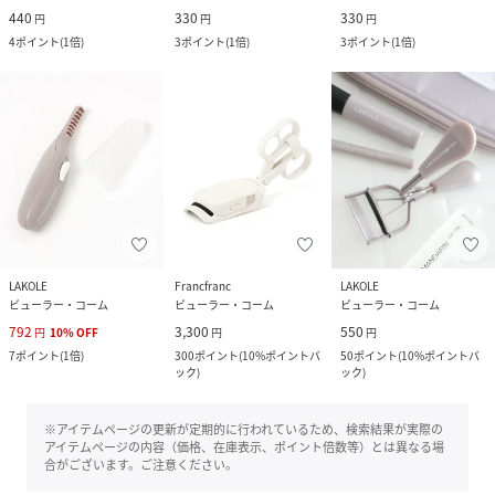
440
330
330
円
円
円
4
ポイント
(
1倍
)
3
ポイント
(
1倍
)
3
ポイント
(
1倍
)
LAKOLE
Francfranc
LAKOLE
ビューラー・コーム
ビューラー・コーム
ビューラー・コーム
792
3,300
550
円
10
%
OFF
円
円
7
ポイント
(
1倍
)
300
ポイント
(
10%ポイントバ
50
ポイント
(
10%ポイントバ
ック
)
ック
)
※アイテムページの更新が定期的に行われているため、検索結果が実際の
アイテムページの内容（価格、在庫表示、ポイント倍数等）とは異なる場
合がございます。ご注意ください。