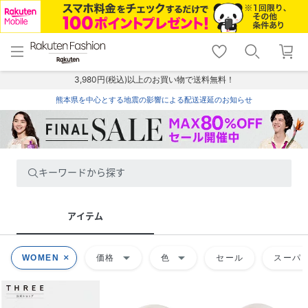
menu
home
search
favorite_border
shopping_cart
lock_outline
メニュー
トップ
検索
お気に入り
カート
ログイン
3,980円(税込)以上のお買い物で送料無料！
熊本県を中心とする地震の影響による配送遅延のお知らせ
キーワードから探す
アイテム
arrow_drop_down
arrow_drop_down
WOMEN
価格
色
セール
スーパー