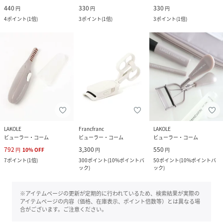
440
330
330
円
円
円
4
ポイント
(
1倍
)
3
ポイント
(
1倍
)
3
ポイント
(
1倍
)
LAKOLE
Francfranc
LAKOLE
ビューラー・コーム
ビューラー・コーム
ビューラー・コーム
792
3,300
550
円
10
%
OFF
円
円
7
ポイント
(
1倍
)
300
ポイント
(
10%ポイントバ
50
ポイント
(
10%ポイントバ
ック
)
ック
)
※アイテムページの更新が定期的に行われているため、検索結果が実際の
アイテムページの内容（価格、在庫表示、ポイント倍数等）とは異なる場
合がございます。ご注意ください。