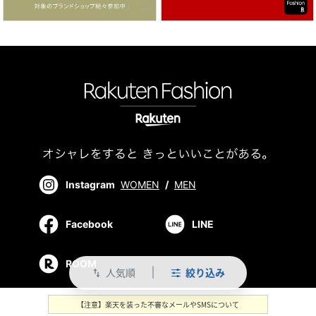
Instagram
WOMEN
/
MEN
Facebook
LINE
ROOM
人気順
絞り込み
swap_vert
【注意】楽天を装った不審なメールやSMSについて