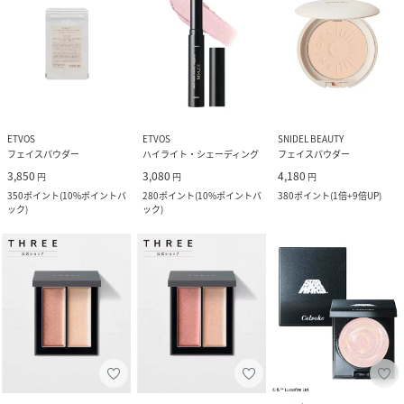
ETVOS
ETVOS
SNIDEL BEAUTY
フェイスパウダー
ハイライト・シェーディング
フェイスパウダー
3,850
3,080
4,180
円
円
円
350
ポイント
(
10%ポイントバ
280
ポイント
(
10%ポイントバ
380
ポイント
(
1倍+9倍UP
)
ック
)
ック
)