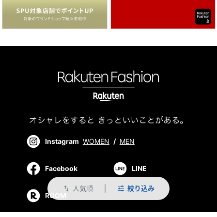
Instagram
WOMEN
/
MEN
Facebook
LINE
人気順
絞り込み
swap_vert
ROOM