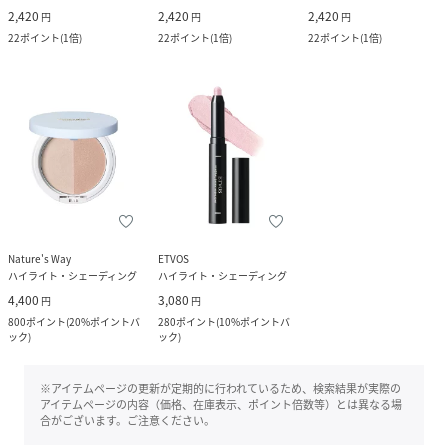
2,420
2,420
2,420
円
円
円
22
ポイント
(
1倍
)
22
ポイント
(
1倍
)
22
ポイント
(
1倍
)
Nature's Way
ETVOS
ハイライト・シェーディング
ハイライト・シェーディング
4,400
3,080
円
円
800
ポイント
(
20%ポイントバ
280
ポイント
(
10%ポイントバ
ック
)
ック
)
※アイテムページの更新が定期的に行われているため、検索結果が実際の
アイテムページの内容（価格、在庫表示、ポイント倍数等）とは異なる場
合がございます。ご注意ください。