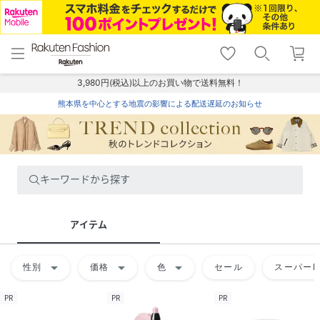
menu
home
search
favorite_border
shopping_cart
lock_outline
メニュー
トップ
検索
お気に入り
カート
ログイン
3,980円(税込)以上のお買い物で送料無料！
熊本県を中心とする地震の影響による配送遅延のお知らせ
キーワードから探す
アイテム
arrow_drop_down
arrow_drop_down
arrow_drop_down
性別
価格
色
セール
スーパーD
PR
PR
PR